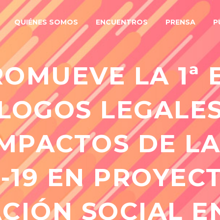
QUIÉNES SOMOS
ENCUENTROS
PRENSA
P
OMUEVE LA 1ª 
ÁLOGOS LEGALES
IMPACTOS DE L
-19 EN PROYEC
ACIÓN SOCIAL E