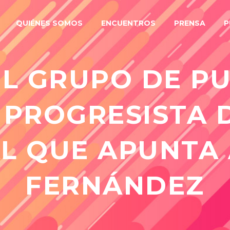
QUIÉNES SOMOS
ENCUENTROS
PRENSA
P
EL GRUPO DE PU
 PROGRESISTA 
AL QUE APUNTA
FERNÁNDEZ