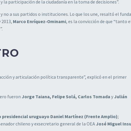
 la participación de la ciudadanía en la toma de decisiones”.
y no a sus partidos o instituciones. Lo que los une, resaltó el fund
y 2013,
Marco Enríquez-Ominami
, es la convicción de que “tanto e
”.
TRO
cción y articulación política transparente”, explicó en el primer
pero fueron
Jorge Taiana, Felipe Solá, Carlos Tomada
y
Julián
 presidencial uruguayo Daniel Martínez (Frente Amplio)
;
l senador chileno y exsecretario general de la OEA
José Miguel Ins