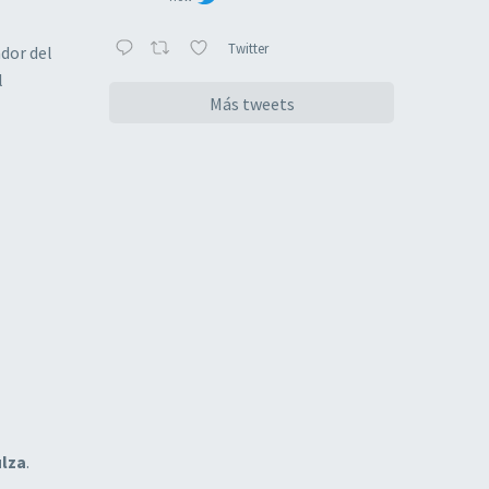
Twitter
ador del
l
Más tweets
ulza
.