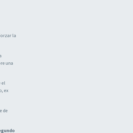
forzar la
a
bre una
 el
o, ex
e de
segundo