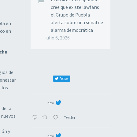
cree que existe lawfare:
el Grupo de Puebla
alerta sobre una señal de
bla en
alarma democrática
ico en
julio 6, 2026
echa
gios de
Follow
ienestar
 los
now
 de la
e nuevos
Twitter
ión y
now