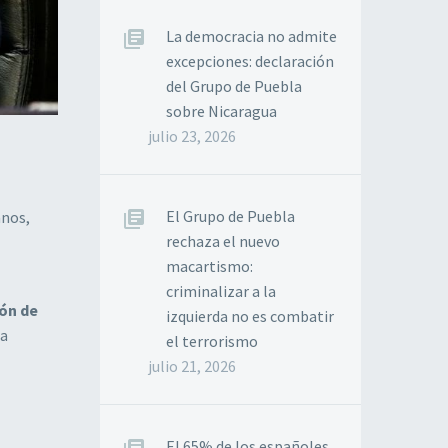
La democracia no admite
excepciones: declaración
del Grupo de Puebla
sobre Nicaragua
julio 23, 2026
El Grupo de Puebla
anos,
rechaza el nuevo
macartismo:
criminalizar a la
ón de
izquierda no es combatir
la
el terrorismo
julio 21, 2026
El 65% de los españoles