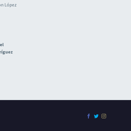
con López
el
ríguez