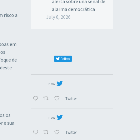
alerta sobre una señal de
alarma democrática
 risco a
July 6, 2026
ssoas em
 os
foque de
Follow
 deste
now
Twitter
os os
now
r e sua
Twitter