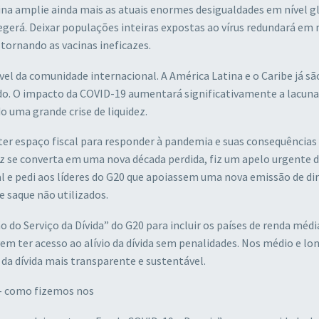
ina amplie ainda mais as atuais enormes desigualdades em nível g
egerá. Deixar populações inteiras expostas ao vírus redundará em
 tornando as vacinas ineficazes.
l da comunidade internacional. A América Latina e o Caribe já sã
o. O impacto da COVID-19 aumentará significativamente a lacuna
 uma grande crise de liquidez.
r espaço fiscal para responder à pandemia e suas consequências
dez se converta em uma nova década perdida, fiz um apelo urgente 
 e pedi aos líderes do G20 que apoiassem uma nova emissão de dir
e saque não utilizados.
 do Serviço da Dívida” do G20 para incluir os países de renda médi
vem ter acesso ao alívio da dívida sem penalidades. Nos médio e lo
da dívida mais transparente e sustentável.
 – como fizemos nos