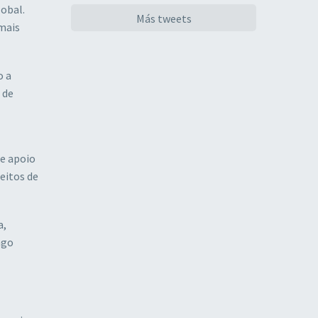
lobal.
Más tweets
 mais
o a
 de
de apoio
eitos de
a,
ngo