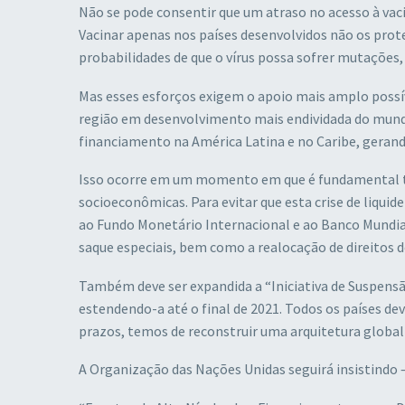
Não se pode consentir que um atraso no acesso à vac
Vacinar apenas nos países desenvolvidos não os prot
probabilidades de que o vírus possa sofrer mutações,
Mas esses esforços exigem o apoio mais amplo possíve
região em desenvolvimento mais endividada do mund
financiamento na América Latina e no Caribe, gerando
Isso ocorre em um momento em que é fundamental te
socioeconômicas. Para evitar que esta crise de liqui
ao Fundo Monetário Internacional e ao Banco Mundial
saque especiais, bem como a realocação de direitos d
Também deve ser expandida a “Iniciativa de Suspensão
estendendo-a até o final de 2021. Todos os países de
prazos, temos de reconstruir uma arquitetura global 
A Organização das Nações Unidas seguirá insistindo