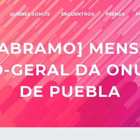
QUIÉNES SOMOS
ENCUENTROS
PRENSA
P
 ABRAMO] MEN
O-GERAL DA ON
DE PUEBLA