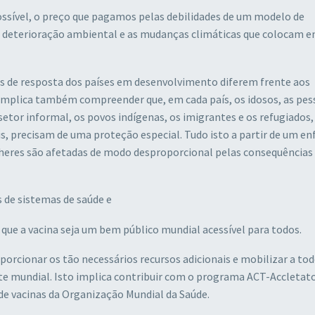
ossível, o preço que pagamos pelas debilidades de um modelo de
 deterioração ambiental e as mudanças climáticas que colocam em
des de resposta dos países em desenvolvimento diferem frente aos
 Implica também compreender que, em cada país, os idosos, as pe
setor informal, os povos indígenas, os imigrantes e os refugiados,
s, precisam de uma proteção especial. Tudo isto a partir de um en
heres são afetadas de modo desproporcional pelas consequências
 de sistemas de saúde e
ir que a vacina seja um bem público mundial acessível para todos.
orcionar os tão necessários recursos adicionais e mobilizar a tod
e mundial. Isto implica contribuir com o programa ACT-Accletato
 de vacinas da Organização Mundial da Saúde.