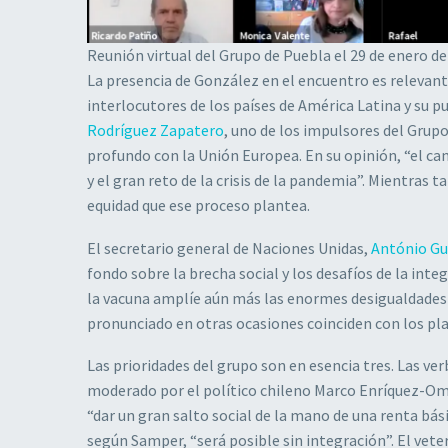
Reunión virtual del Grupo de Puebla el 29 de enero de
La presencia de González en el encuentro es relevant
interlocutores de los países de América Latina y su p
Rodríguez Zapatero
, uno de los impulsores del Grup
profundo con la Unión Europea. En su opinión, “el cam
y el gran reto de la crisis de la pandemia”. Mientras 
equidad que ese proceso plantea.
El secretario general de Naciones Unidas,
António Gu
fondo sobre la brecha social y los desafíos de la inte
la vacuna amplíe aún más las enormes desigualdades ac
pronunciado en otras ocasiones coinciden con los pl
Las prioridades del grupo son en esencia tres. Las v
moderado por el político chileno Marco Enríquez-Omi
“dar un gran salto social de la mano de una renta bási
según Samper, “será posible sin integración”. El vete