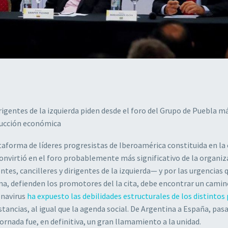
irigentes de la izquierda piden desde el foro del Grupo de Puebla m
rucción económica
ataforma de líderes progresistas de Iberoamérica constituida en la
 convirtió en el foro probablemente más significativo de la organiz
tes, cancilleres y dirigentes de la izquierda— y por las urgencias 
ina, defienden los promotores del la cita, debe encontrar un camin
onavirus
ha expuesto las debilidades estructurales de los distintos 
tancias, al igual que la agenda social. De Argentina a España, pas
 jornada fue, en definitiva, un gran llamamiento a la unidad.