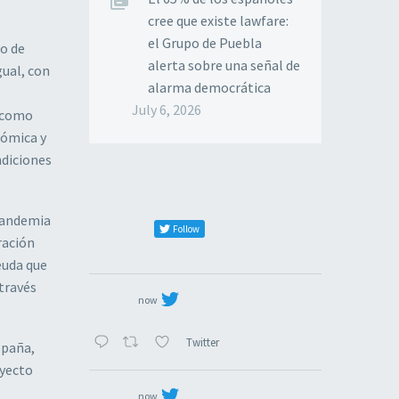
cree que existe lawfare:
el Grupo de Puebla
to de
alerta sobre una señal de
ual, con
alarma democrática
July 6, 2026
 como
nómica y
ndiciones
pandemia
Follow
ración
euda que
 través
now
Twitter
spaña,
oyecto
now