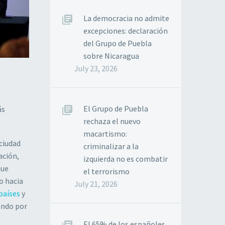
La democracia no admite
excepciones: declaración
del Grupo de Puebla
sobre Nicaragua
July 23, 2026
El Grupo de Puebla
ás
rechaza el nuevo
macartismo:
 ciudad
criminalizar a la
ación,
izquierda no es combatir
que
el terrorismo
o hacia
July 21, 2026
países
y
ando por
El 65% de los españoles