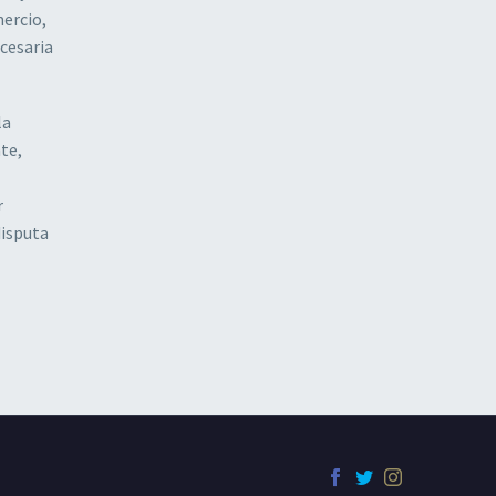
mercio,
ecesaria
la
te,
r
disputa