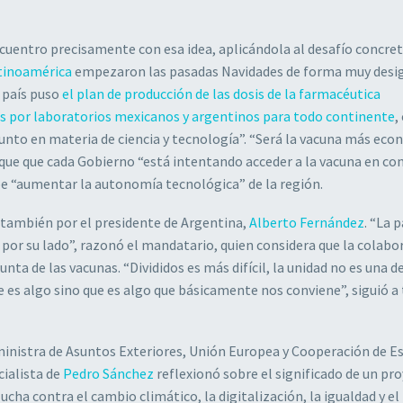
ncuentro precisamente con esa idea, aplicándola al desafío concre
atinoamérica
empezaron las pasadas Navidades de forma muy desig
l país puso
el plan de producción de las dosis de la farmacéutica
as por laboratorios mexicanos y argentinos para todo continente
,
junto en materia de ciencia y tecnología”. “Será la vacuna más eco
 que que cada Gobierno “está intentando acceder a la vacuna en co
be “aumentar la autonomía tecnológica” de la región.
 también por el presidente de Argentina,
Alberto Fernández
. “La 
por su lado”, razonó el mandatario, quien considera que la colabo
ta de las vacunas. “Divididos es más difícil, la unidad no es una d
e es algo sino que es algo que básicamente nos conviene”, siguió a
 ministra de Asuntos Exteriores, Unión Europea y Cooperación de E
ialista de
Pedro Sánchez
reflexionó sobre el significado de un pr
lucha contra el cambio climático, la digitalización, la igualdad y el