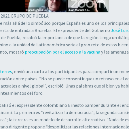
 2021.
GRUPO DE PUEBLA
e más allá de lo simbólico porque España es uno de los principale
uerta de entrada a Bruselas. El expresidente del Gobierno
José Luis
o de Puebla, recalcó la importancia de que la región tenga un diál
ino a la unidad de Latinoamérica sería el gran reto de estos bice
tanto, mostró
preocupación por el acceso a la vacuna
y las amenazas
terres
, envió una carta a los participantes para compartir un men
gración entre países. “No se puede consentir que un retraso en el a
tuales a nivel global”, escribió. Unas palabras que si bien ya hab
anteamientos del foro.
erbalizó el expresidente colombiano Ernesto Samper durante el en
nami. La primera es “revitalizar la democracia”; la segunda consi
ca”; la tercera es un modelo de desarrollo alternativo. “Nada de es
rano dirigente propone “despolitizar las relaciones internacionale