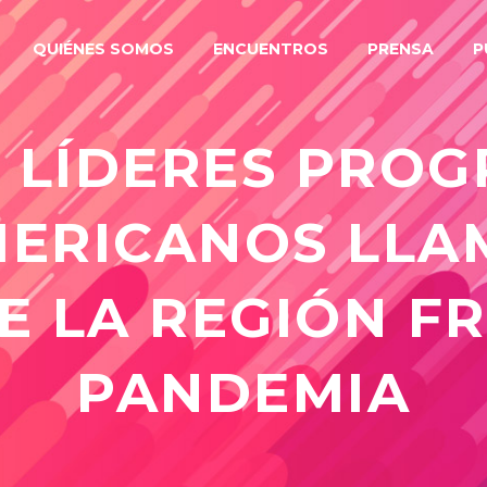
QUIÉNES SOMOS
ENCUENTROS
PRENSA
P
S] LÍDERES PROG
ERICANOS LLA
E LA REGIÓN FR
PANDEMIA