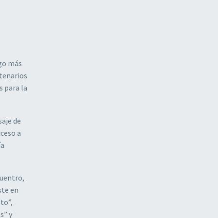
s
ogo más
ntenarios
 para la
saje de
cceso a
ía
cuentro,
ste en
to”,
s” y