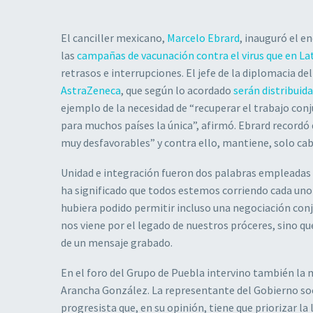
El canciller mexicano,
Marcelo Ebrard
, inauguró el e
las
campañas de vacunación contra el virus que en L
retrasos e interrupciones. El jefe de la diplomacia de
AstraZeneca
, que según lo acordado
serán distribuid
ejemplo de la necesidad de “recuperar el trabajo con
para muchos países la única”, afirmó. Ebrard recordó
muy desfavorables” y contra ello, mantiene, solo ca
Unidad e integración fueron dos palabras empleadas
ha significado que todos estemos corriendo cada uno 
hubiera podido permitir incluso una negociación conjun
nos viene por el legado de nuestros próceres, sino qu
de un mensaje grabado.
En el foro del Grupo de Puebla intervino también la
Arancha González. La representante del Gobierno soc
progresista que, en su opinión, tiene que priorizar la 