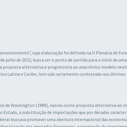
nvolvimento”, cuja elaboração foi definida na II Plenária de Fun
 julho de 2022, busca ser o ponto de partida para o início de uma
ma proposta alternativa e progressista ao anacrônico modelo neoli
ca Latina e Caribe, tem sido seriamente contestada nos últimos 
so de Washington (1989), nasceu como proposta alternativa ao m
o Estado, a substituição de importações que por décadas caracter
iberal buscava promover uma abertura internacional das economi
a liberalização dos mercados financeiros, a promoção do investim