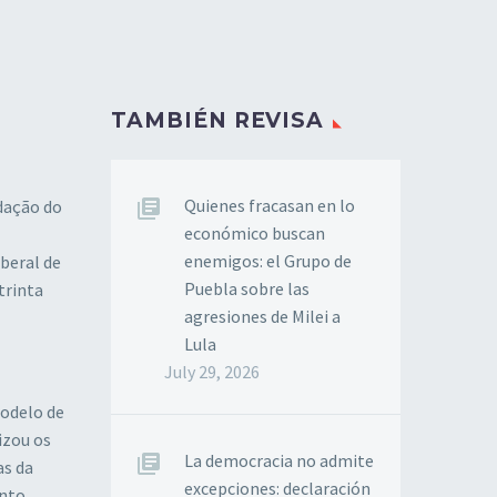
TAMBIÉN REVISA
Quienes fracasan en lo
dação do
económico buscan
enemigos: el Grupo de
beral de
Puebla sobre las
trinta
agresiones de Milei a
Lula
July 29, 2026
odelo de
izou os
La democracia no admite
as da
excepciones: declaración
ento