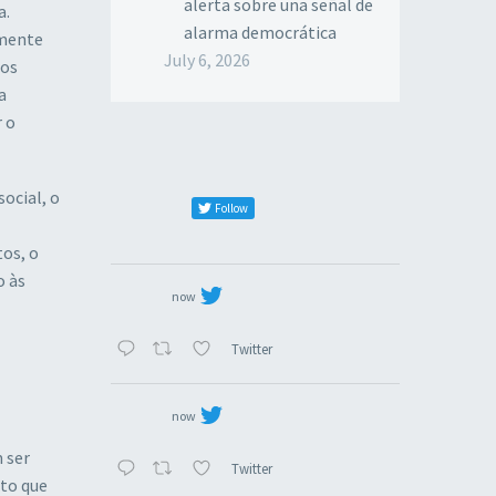
alerta sobre una señal de
a.
alarma democrática
amente
July 6, 2026
nos
a
 o
ocial, o
Follow
os, o
o às
now
Twitter
now
 ser
Twitter
to que