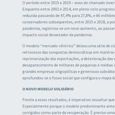
O período entre 2015 e 2019 – anos do chamado inver
Enquanto entre 2002 e 2014, em pleno ciclo progress
reduzida passando de 47,4% para 27,8%, e 66 milhões
conservadores subsequentes, entre 2015 e 2018, a p
pandemia, registrou-se um novo aumento, ao passar 
impacto social devastador da pandemia.
O modelo “mercado-cêntrico” deixou uma série de cic
retrocesso das conquistas democráticas em matéria de
reprimarização das exportações, a deterioração das
desaparecimento de milhares de pequenas e médias in
grandes empresas oligopólicas e generosos subsídio
aprofundou-se o fosso social que configura o mapa d
O NOVO MODELO SOLIDÁRIO
Frente a esses resultados, é imperativo ressaltar qu
Especialmente porque o modelo predominante anteri
corrigidos como parte da recuperação. É preciso u