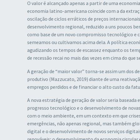
O valor é alcançado apenas a partir de uma economia
economia latino-americana coincide com a da extração
oscilação de ciclos erráticos de preços internacionais
desenvolvimento regional, reduzido a uns poucos be
como base de um novo compromisso tecnológico e com
semeamos ou cultivamos acima dela. A política ec
agudizando os tempos de escassez enquanto os temp
de recessão recai no mais das vezes em cima do que 
A geração de “maior valor” torna-se assim um dos 
produtivo (Mazzucato, 2019) diante de uma reativaçã
empregos perdidos e de financiar o alto custo da fatu
A nova estratégia de geração de valor seria basead
progresso tecnológico e o desenvolvimento de novas 
com o meio ambiente, em um contexto em que crises 
emergências, não apenas regional, mas também globa
digital e o desenvolvimento de novos serviços digita
renováveis; o desenvolvimento da economia circular 