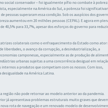
no social conservador – foi igualmente pífio no combate à pobrez
ista, especialmente na América do Sul, a pobreza foi significativ
 de pessoas superaram essa condição. Sob os auspícios dos gover
obreza aumentou em 20 milhões pessoas (CEPAL). E agora em plen
de 40,5% para 33,7%, apesar dos esforços do governo para reduzir
atrizes colaterais como o enfraquecimento da Estado como ator s
 liberdades, o avanço da corrupção, a desindustrialização, a
 economias camponesas, especialmente as de produção de aliment
dústrias urbanas sujeitas a uma concorrência desigual em relaçã
s internos a produtos que competiam com os nossos. Com isso,
a desigualdade na América Latina.
e a região não pode retornar ao modelo anterior ao da pandemia.
or já apresentava problemas estruturais muito graves que devem
ma nova rota de navegação e um renovado modelo de desenvolvimen