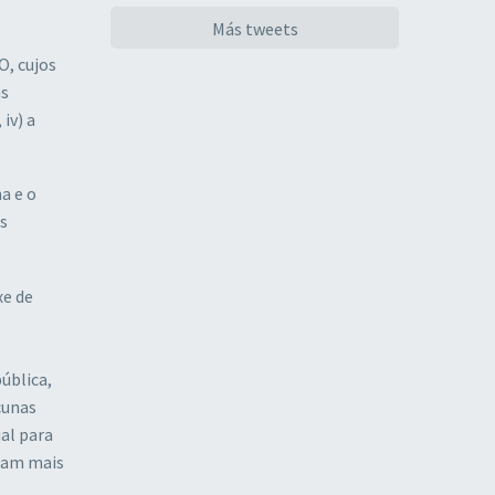
Más tweets
, cujos
as
iv) a
a e o
s
xe de
ública,
cunas
al para
iram mais