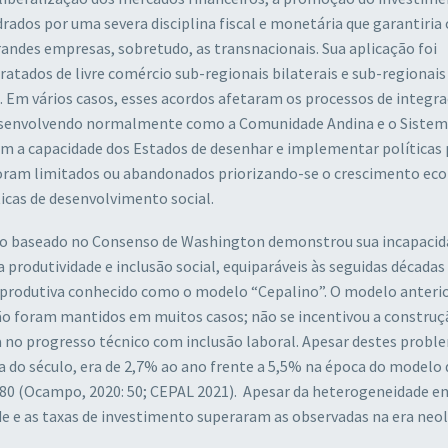
ados por uma severa disciplina fiscal e monetária que garantiria o
andes empresas, sobretudo, as transnacionais. Sua aplicação foi
ratados de livre comércio sub-regionais bilaterais e sub-regionais
. Em vários casos, esses acordos afetaram os processos de integr
desenvolvendo normalmente como a Comunidade Andina e o Sistem
m a capacidade dos Estados de desenhar e implementar políticas 
oram limitados ou abandonados priorizando-se o crescimento ec
icas de desenvolvimento social.
elo baseado no Consenso de Washington demonstrou sua incapacid
rodutividade e inclusão social, equiparáveis às seguidas décadas 
ão produtiva conhecido como o modelo “Cepalino”. O modelo anteri
ção foram mantidos em muitos casos; não se incentivou a construç
 no progresso técnico com inclusão laboral. Apesar destes probl
a do século, era de 2,7% ao ano frente a 5,5% na época do modelo 
1980 (Ocampo, 2020: 50; CEPAL 2021). Apesar da heterogeneidade en
e e as taxas de investimento superaram as observadas na era neol