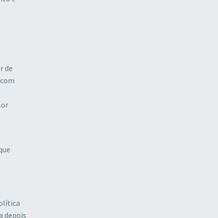
r de
a com
lor
que
lítica
a depois