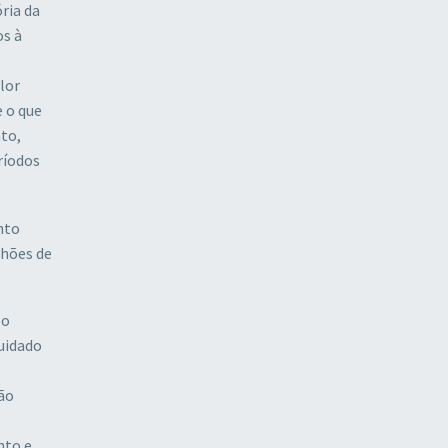
ria da
os à
lor
 o que
to,
ríodos
nto
lhões de
 o
cuidado
ão
nto e