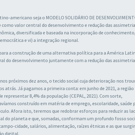
latino-americano seja o MODELO SOLIDÁRIO DE DESENVOLVIMENTO
ade como valor central do desenvolvimento e redução das assimetri
econômica, diversificada e baseada na incorporação de conhecimento, 
emocrática e vi) a integração regional.
ara a construção de uma alternativa política para a América Latin
ntral do desenvolvimento juntamente com a redução das assimetria
, nos próximos dez anos, o tecido social cuja deterioração nos trou
os atrás. Já pagamos a primeira conta: em junho de 2021, a região
de representar 8,4% da população (CEPAL, 2021). Com sorte,
víamos construído em matéria de emprego, escolaridade, saúde p
ulo. Afora isto, teremos que redobrar esforços para reduzir as la
ual do planeta e que, somadas, conformam um profundo fosso soci
ampo-cidade, salários, alimentação, raízes étnicas e as que surg
 digital.