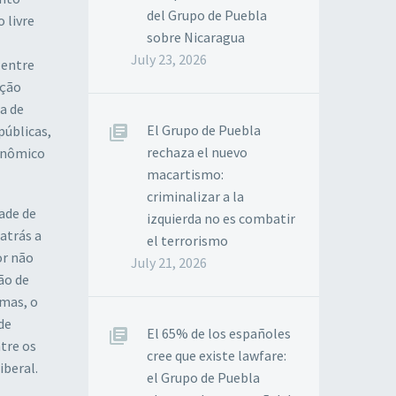
del Grupo de Puebla
 livre
sobre Nicaragua
July 23, 2026
 entre
ação
a de
El Grupo de Puebla
públicas,
rechaza el nuevo
onômico
macartismo:
criminalizar a la
ade de
izquierda no es combatir
atrás a
el terrorismo
or não
July 21, 2026
ão de
emas, o
de
El 65% de los españoles
tre os
cree que existe lawfare:
iberal.
el Grupo de Puebla