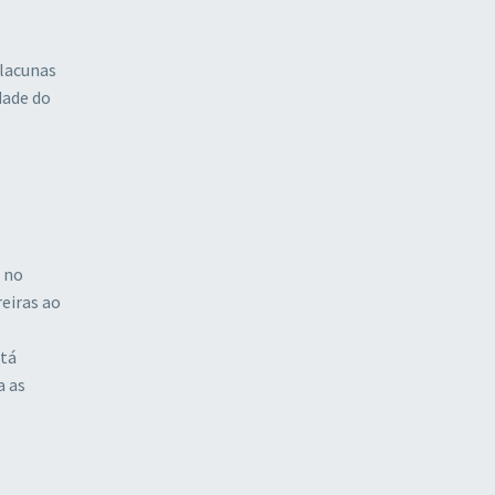
 lacunas
dade do
 no
eiras ao
stá
a as