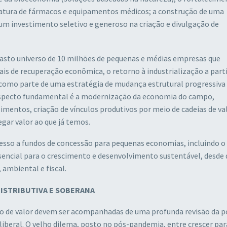
fatura de fármacos e equipamentos médicos; a construção de uma
 um investimento seletivo e generoso na criação e divulgação de
vasto universo de 10 milhões de pequenas e médias empresas que
s de recuperação econômica, o retorno à industrialização a parti
como parte de uma estratégia de mudança estrutural progressiv
 aspecto fundamental é a modernização da economia do campo,
mentos, criação de vínculos produtivos por meio de cadeias de va
gar valor ao que já temos.
esso a fundos de concessão para pequenas economias, incluindo o
ncial para o crescimento e desenvolvimento sustentável, desde 
ambiental e fiscal.
DISTRIBUTIVA E SOBERANA
ção de valor devem ser acompanhadas de uma profunda revisão da po
iberal. O velho dilema, posto no pós-pandemia, entre crescer par