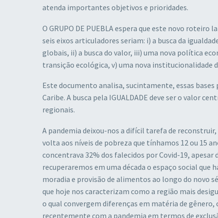
atenda importantes objetivos e prioridades.
O GRUPO DE PUEBLA espera que este novo roteiro 
seis eixos articuladores seriam: i) a busca da iguald
globais, ii) a busca do valor, iii) uma nova política 
transição ecológica, v) uma nova institucionalidade d
Este documento analisa, sucintamente, essas bases p
Caribe. A busca pela IGUALDADE deve ser o valor ce
regionais.
A pandemia deixou-nos a difícil tarefa de reconstruir
volta aos níveis de pobreza que tínhamos 12 ou 15 an
concentrava 32% dos falecidos por Covid-19, apesar 
recuperaremos em uma década o espaço social que ha
moradia e provisão de alimentos ao longo do novo séc
que hoje nos caracterizam como a região mais desig
o qual convergem diferenças em matéria de gênero, c
recentemente com a pandemia em termos de exclusão