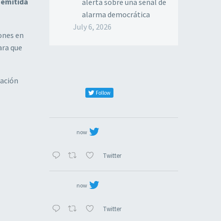
 emitida
alerta sobre una señal de
alarma democrática
July 6, 2026
iones en
ara que
lación
Follow
now
Twitter
now
Twitter