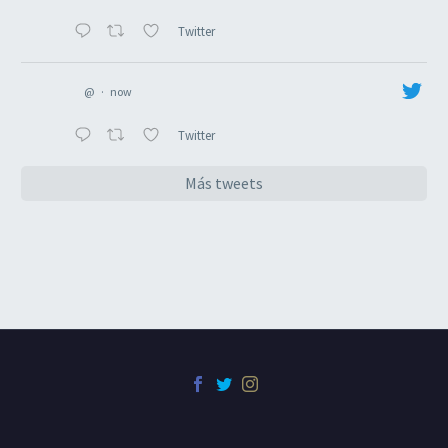
Twitter
@
·
now
Twitter
Más tweets