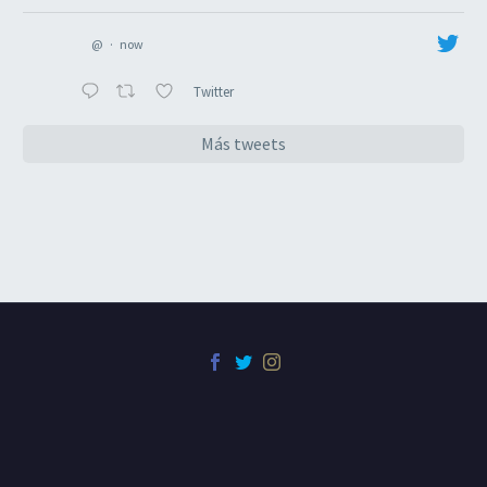
@
·
now
Twitter
Más tweets