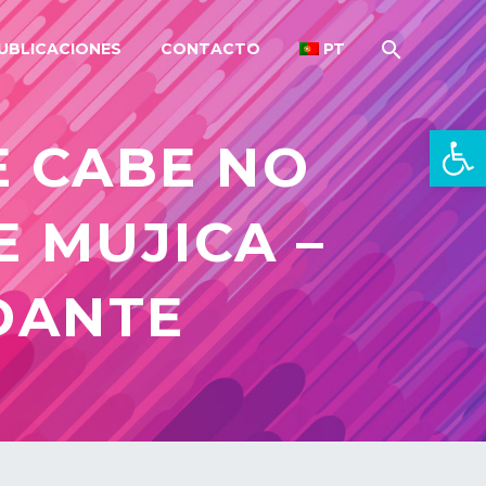
UBLICACIONES
CONTACTO
PT
Open 
E CABE NO
 MUJICA –
DANTE