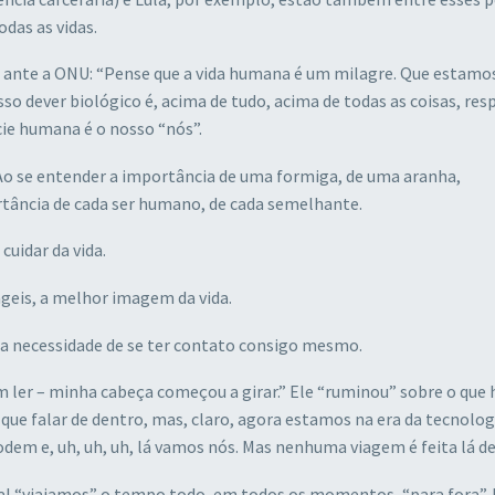
das as vidas.
ante a ONU: “Pense que a vida humana é um milagre. Que estamos
sso dever biológico é, acima de tudo, acima de todas as coisas, resp
cie humana é o nosso “nós”.
o se entender a importância de uma formiga, de uma aranha,
rtância de cada ser humano, de cada semelhante.
cuidar da vida.
ágeis, a melhor imagem da vida.
 da necessidade de se ter contato consigo mesmo.
em ler – minha cabeça começou a girar.” Ele “ruminou” sobre o que 
 que falar de dentro, mas, claro, agora estamos na era da tecnolog
m e, uh, uh, uh, lá vamos nós. Mas nenhuma viagem é feita lá de
al “viajamos” o tempo todo, em todos os momentos, “para fora”.