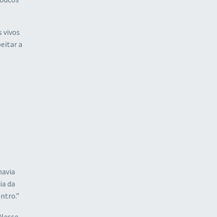
 vivos
eitar a
havia
ia da
ntro.”
 Nesse