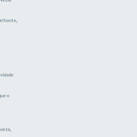
elhante,
ividade
que o
queza,