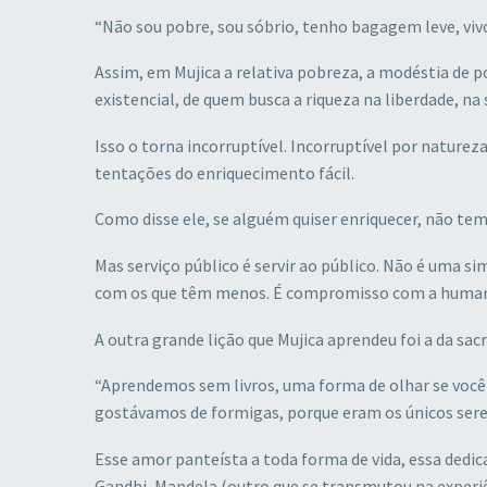
“Não sou pobre, sou sóbrio, tenho bagagem leve, viv
Assim, em Mujica a relativa pobreza, a modéstia de p
existencial, de quem busca a riqueza na liberdade, na
Isso o torna incorruptível. Incorruptível por naturez
tentações do enriquecimento fácil.
Como disse ele, se alguém quiser enriquecer, não tem 
Mas serviço público é servir ao público. Não é uma 
com os que têm menos. É compromisso com a human
A outra grande lição que Mujica aprendeu foi a da sacr
“Aprendemos sem livros, uma forma de olhar se você
gostávamos de formigas, porque eram os únicos sere
Esse amor panteísta a toda forma de vida, essa dedic
Gandhi, Mandela (outro que se transmutou na experiê