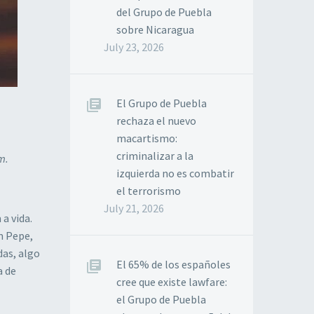
del Grupo de Puebla
sobre Nicaragua
July 23, 2026
El Grupo de Puebla
rechaza el nuevo
macartismo:
criminalizar a la
m.
izquierda no es combatir
el terrorismo
July 21, 2026
a vida.
m Pepe,
das, algo
El 65% de los españoles
a de
cree que existe lawfare:
el Grupo de Puebla