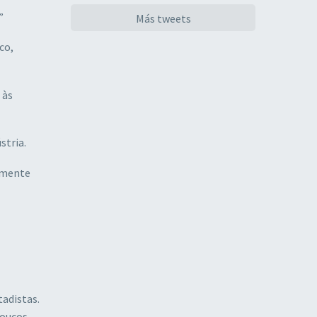
”
Más tweets
co,
 às
stria.
almente
tadistas.
poucos