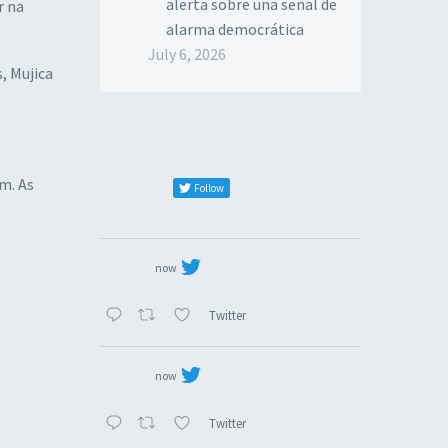
alerta sobre una señal de
r na
alarma democrática
July 6, 2026
, Mujica
am. As
Follow
now
Twitter
now
Twitter