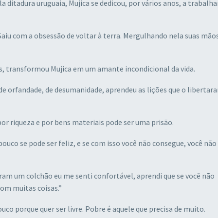
ditadura uruguaia, Mujica se dedicou, por vários anos, a trabalha
. Saiu com a obsessão de voltar à terra. Mergulhando nela suas mãos
nos, transformou Mujica em um amante incondicional da vida.
 de orfandade, de desumanidade, aprendeu as lições que o libertar
por riqueza e por bens materiais pode ser uma prisão.
co se pode ser feliz, e se com isso você não consegue, você não
ram um colchão eu me senti confortável, aprendi que se você não
com muitas coisas.”
ouco porque quer ser livre. Pobre é aquele que precisa de muito.