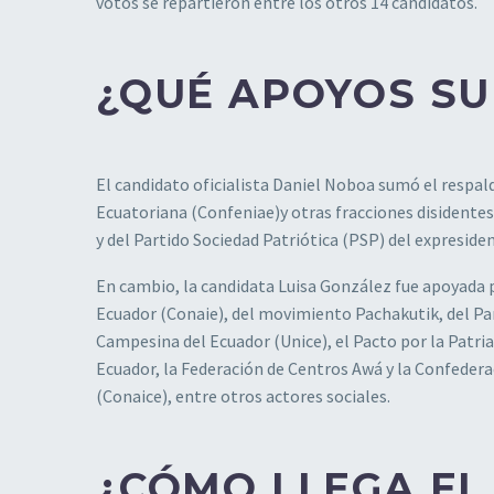
votos se repartieron entre los otros 14 candidatos.
¿QUÉ APOYOS S
El candidato oficialista Daniel Noboa sumó el respa
Ecuatoriana (Confeniae)y otras fracciones disidente
y del Partido Sociedad Patriótica (PSP) del expresiden
En cambio, la candidata Luisa González fue apoyada p
Ecuador (Conaie), del movimiento Pachakutik, del Pa
Campesina del Ecuador (Unice), el Pacto por la Patria
Ecuador, la Federación de Centros Awá y la Confedera
(Conaice), entre otros actores sociales.
¿CÓMO LLEGA EL