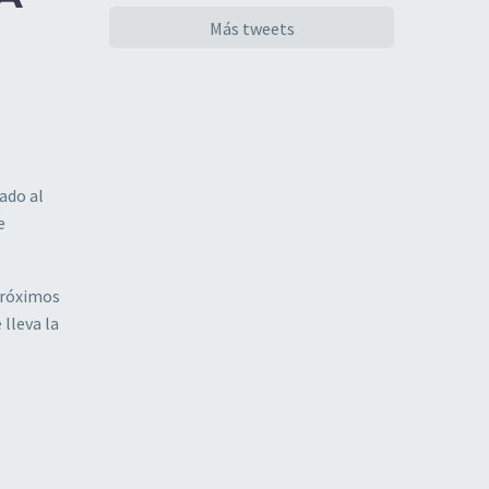
Más tweets
eado al
e
 próximos
 lleva la