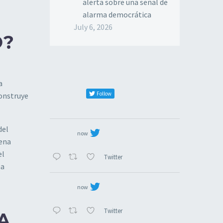
alerta sobre una señal de
alarma democrática
July 6, 2026
O?
a
Follow
Construye
del
now
gena
el
Twitter
na
now
Twitter
A