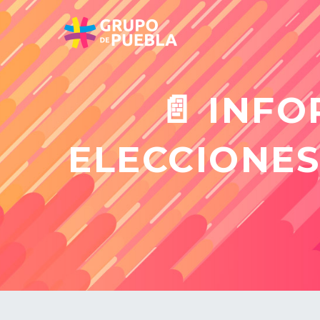
📄 INF
ELECCIONES