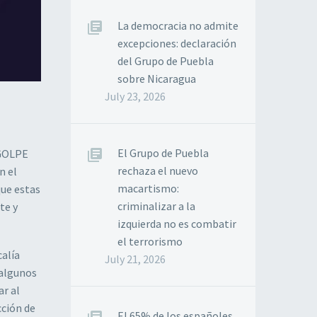
La democracia no admite
excepciones: declaración
del Grupo de Puebla
sobre Nicaragua
July 23, 2026
El Grupo de Puebla
 GOLPE
rechaza el nuevo
n el
macartismo:
que estas
criminalizar a la
te y
izquierda no es combatir
el terrorismo
calía
July 21, 2026
 algunos
ar al
cción de
El 65% de los españoles