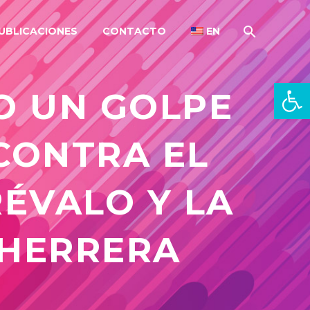
UBLICACIONES
CONTACTO
EN
Open 
O UN GOLPE
CONTRA EL
ÉVALO Y LA
 HERRERA