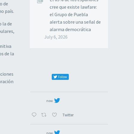
o de
cree que existe lawfare:
o país.
el Grupo de Puebla
alerta sobre una señal de
 la de
alarma democrática
ulares,
July 6, 2026
nitiva
s de la
cciones
Follow
uración
now
Twitter
now