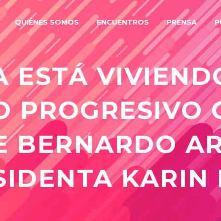
QUIÉNES SOMOS
ENCUENTROS
PRENSA
P
 ESTÁ VIVIEND
O PROGRESIVO 
E BERNARDO AR
SIDENTA KARIN