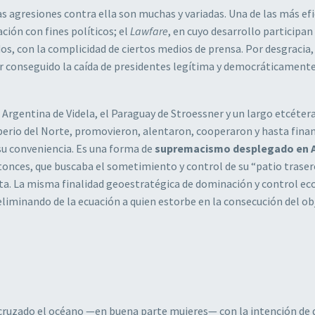
s agresiones contra ella son muchas y variadas. Una de las más ef
ación con fines políticos; el
Lawfare
, en cuyo desarrollo participan
dos, con la complicidad de ciertos medios de prensa. Por desgracia,
er conseguido la caída de presidentes legítima y democráticament
a Argentina de Videla, el Paraguay de Stroessner y un largo etcétera
perio del Norte, promovieron, alentaron, cooperaron y hasta fina
 su conveniencia. Es una forma de
supremacismo desplegado en 
onces, que buscaba el sometimiento y control de su “patio traser
enta. La misma finalidad geoestratégica de dominación y control e
eliminando de la ecuación a quien estorbe en la consecución del ob
cruzado el océano —en buena parte mujeres— con la intención de 