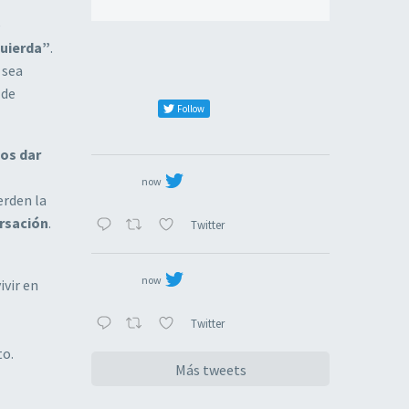
e
quierda”
.
 sea
 de
Follow
os dar
now
erden la
rsación
.
Twitter
now
vir en
Twitter
to.
Más tweets