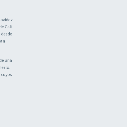
 avidez
de Cali
s desde
han
 de una
nerlo.
, cuyos