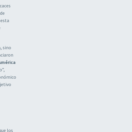
icaces
 de
 esta
e
, sino
nciaron
América
o”,
conómico
jetivo
que los