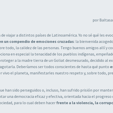
por Baltasa
e viajar a distintos países de Latinoamérica. Yo no sé qué les evo
n un compendio de emociones cruzadas
: la bienvenida acogedo
obre todo, la calidez de las personas. Tengo buenos amigos allí y c
iona en especial la tenacidad de los pueblos indígenas, empeñad
roteger a la madre tierra de un Goliat desmesurado, decidido al e
 agotarla. Deberíamos ser todos conscientes de hasta qué punto
e
vivo el planeta, manifestarles nuestro respeto y, sobre todo, pr
 han sido perseguidos o, incluso, han sufrido prisión por manten
tar una democracia eficaz y efectiva, orientada hacia el progreso
ociedad, para lo cual deben hacer
frente a la violencia, la corrupc