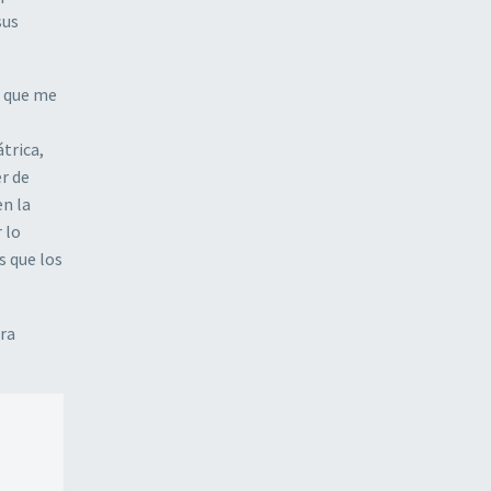
sus
, que me
trica,
r de
en la
 lo
s que los
rra