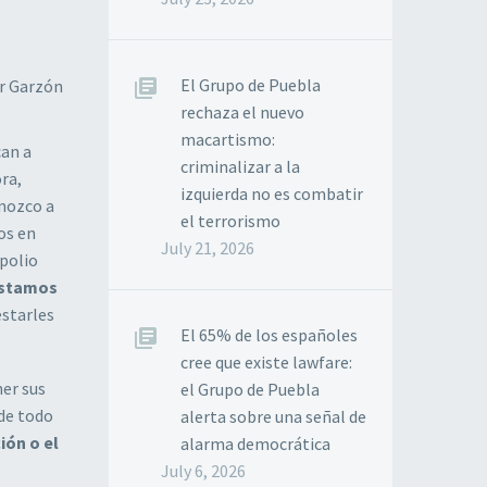
El Grupo de Puebla
r Garzón
rechaza el nuevo
macartismo:
can a
criminalizar a la
ra,
izquierda no es combatir
onozco a
el terrorismo
os en
July 21, 2026
xpolio
stamos
estarles
El 65% de los españoles
cree que existe lawfare:
er sus
el Grupo de Puebla
 de todo
alerta sobre una señal de
ión o el
alarma democrática
July 6, 2026