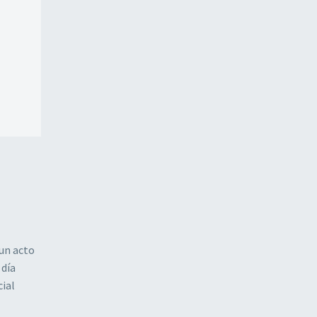
un acto
 día
cial