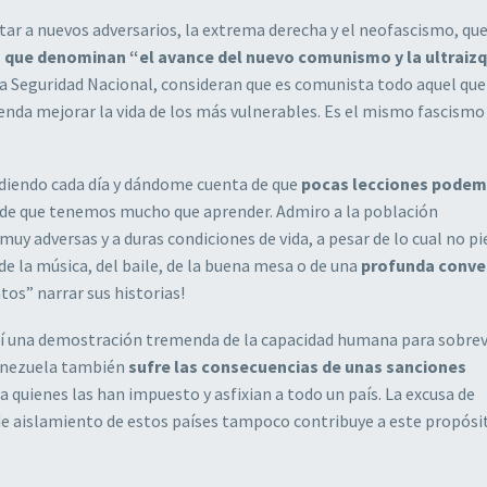
ar a nuevos adversarios, la extrema derecha y el neofascismo, qu
o que denominan “el avance del nuevo comunismo y la ultraiz
la Seguridad Nacional, consideran que es comunista todo aquel que
enda mejorar la vida de los más vulnerables. Es el mismo fascismo
diendo cada día y dándome cuenta de que
pocas lecciones podem
te de que tenemos mucho que aprender. Admiro a la población
uy adversas y a duras condiciones de vida, a pesar de lo cual no pi
de la música, del baile, de la buena mesa o de una
profunda conve
os” narrar sus historias!
mí una demostración tremenda de la capacidad humana para sobrevi
Venezuela también
sufre las consecuencias de unas sanciones
a quienes las han impuesto y asfixian a todo un país. La excusa de
de aislamiento de estos países tampoco contribuye a este propósi