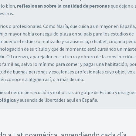
lo bien,
reflexionen sobre la cantidad de personas
que dejan a 
estros.
rios o profesionales. Como María, que cuida a un mayor en España
hijo mayor había conseguido plaza en su país para los estudios de
bueno el esfuerzo realizado y su ausencia; o Isabel, cirujana pediá
mologación de su título y que de momento está cursando un máste
do
. O Lorenzo, aparejador en su tierra y obrero de la construcción 
 familias, salvo lo mínimo para comer y pagar una habitación, por
ud de buenas personas y excelentes profesionales cuyo objetivo e
én conocen a alguien así, o a más de uno.
ue sufrieron persecución y exilio tras un golpe de Estado y una gue
eológica
y ausencia de libertades aquí en España.
do a Latinoamérica, aprendiendo cada día