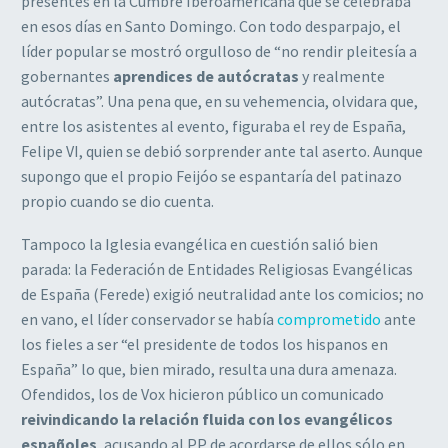
presentes en la Cumbre Iberoamericana que se celebraba
en esos días en Santo Domingo. Con todo desparpajo, el
líder popular se mostró orgulloso de “no rendir pleitesía a
gobernantes
aprendices de autócratas
y realmente
autócratas”. Una pena que, en su vehemencia, olvidara que,
entre los asistentes al evento, figuraba el rey de España,
Felipe VI, quien se debió sorprender ante tal aserto. Aunque
supongo que el propio Feijóo se espantaría del patinazo
propio cuando se dio cuenta.
Tampoco la Iglesia evangélica en cuestión salió bien
parada: la Federación de Entidades Religiosas Evangélicas
de España (Ferede) exigió neutralidad ante los comicios; no
en vano, el líder conservador se había
comprometido
ante
los fieles a ser “el presidente de todos los hispanos en
España” lo que, bien mirado, resulta una dura amenaza.
Ofendidos, los de Vox hicieron público un comunicado
reivindicando la relación fluida con los evangélicos
españoles
, acusando al PP de acordarse de ellos sólo en