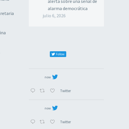
alerta sobre una señal de
alarma democrática
cretaria
julio 6, 2026
ina
a
Follow
now
Twitter
now
Twitter