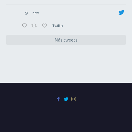
@
·
now
Twitter
Más tweets