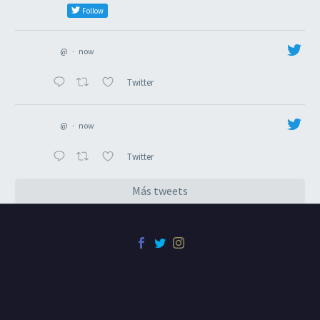
Follow
@
·
now
Twitter
@
·
now
Twitter
Más tweets