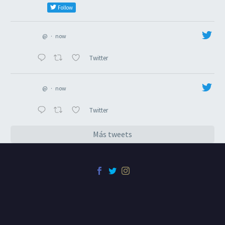
Follow
@
·
now
Twitter
@
·
now
Twitter
Más tweets