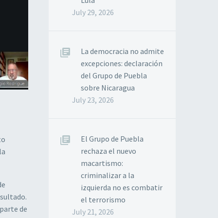
Lula
July 29, 2026
La democracia no admite
excepciones: declaración
del Grupo de Puebla
sobre Nicaragua
July 23, 2026
El Grupo de Puebla
to
rechaza el nuevo
la
macartismo:
criminalizar a la
de
izquierda no es combatir
esultado.
el terrorismo
 parte de
July 21, 2026