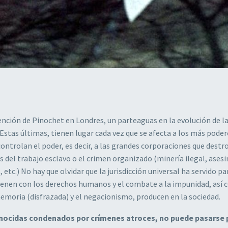
ención de Pinochet en Londres, un parteaguas en la evolución de l
 Estas últimas, tienen lugar cada vez que se afecta a los más pode
 controlan el poder, es decir, a las grandes corporaciones que destr
 del trabajo esclavo o el crimen organizado (minería ilegal, ases
 etc.) No hay que olvidar que la jurisdicción universal ha servido p
ienen con los derechos humanos y el combate a la impunidad, así
memoria (disfrazada) y el negacionismo, producen en la sociedad.
genocidas condenados por crímenes atroces, no puede pasarse 