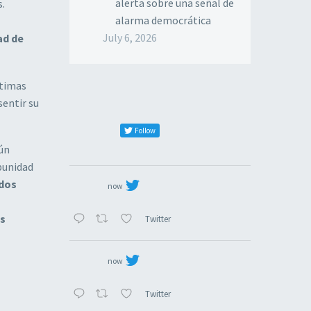
alerta sobre una señal de
s.
alarma democrática
July 6, 2026
ad de
ctimas
sentir su
Follow
gún
mpunidad
 dos
now
ás
Twitter
now
Twitter