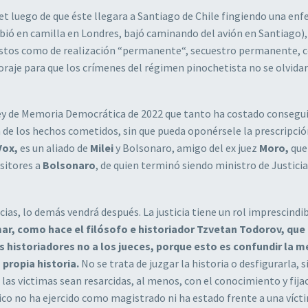
et luego de que éste llegara a Santiago de Chile fingiendo una en
ubió en camilla en Londres, bajó caminando del avión en Santiago),
istos como de realización “permanente“, secuestro permanente, c
oraje para que los crímenes del régimen pinochetista no se olvida
ey de Memoria Democrática de 2022 que tanto ha costado consegui
n de los hechos cometidos, sin que pueda oponérsele la prescripció
Vox,
es un aliado de
Milei
y Bolsonaro, amigo del ex juez
Moro,
que
ositores a
Bolsonaro
, de quien terminó siendo ministro de Justicia
cias, lo demás vendrá después. La justicia tiene un rol imprescindi
mar, como hace el filósofo e historiador Tzvetan Todorov, que e
os historiadores no a los jueces, porque esto es confundir la 
propia historia.
No se trata de juzgar la historia o desfigurarla, s
e las victimas sean resarcidas, al menos, con el conocimiento y fija
ico no ha ejercido como magistrado ni ha estado frente a una víct