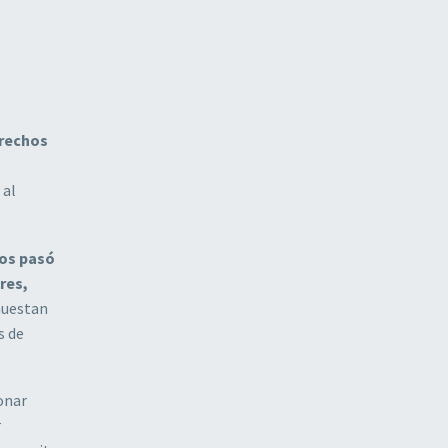
erechos
o
 al
nos pasó
res,
enuestan
s de
onar
r