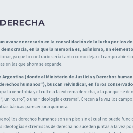
ADERECHA
un avance necesario en la consolidación de la lucha por los d
la democracia, en la que la memoria es, asímismo, un element
nar, ya que lo contrario sería tanto como dejar el campo abierto
as en las que ahora se expande.
 Argentina (donde el Ministerio de Justicia y Derechos huma
n “derechos humanos“), buscan reivindicar, en foros conservado
opa la xenofobia y el culto a la extrema derecha, a la par que se d
, un “curro”, o una “ideología extrema”. Crecen a la vez los campo
ntías básicas parecen una quimera.
ueno) los derechos humanos son un piso sin el cual no puede funci
s ideologías extremistas de derecha no suceden juntas a la vez po