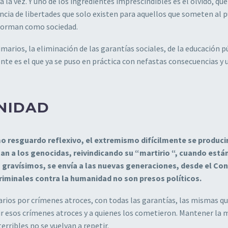
 la vez. Y uno de los ingredientes imprescindibles es el olvido, qu
iencia de libertades que solo existen para aquellos que someten al 
nforman como sociedad.
imarios, la eliminación de las garantías sociales, de la educación p
e es el que ya se puso en práctica con nefastas consecuencias y 
NIDAD
o resguardo reflexivo, el extremismo difícilmente se produci
itan a los genocidas, reivindicando su “martirio “, cuando está
gravísimos, se envía a las nuevas generaciones, desde el Co
iminales contra la humanidad no son presos políticos.
rios por crímenes atroces, con todas las garantías, las mismas qu
tir esos crímenes atroces y a quienes los cometieron. Mantener la
erribles no se vuelvan a repetir.