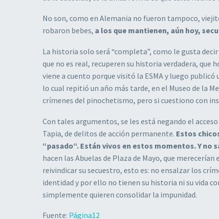
No son, como en Alemania no fueron tampoco, viejitos
robaron bebes,
a los que mantienen, aún hoy, secu
La historia solo será “completa”, como le gusta dec
que no es real, recuperen su historia verdadera, que
viene a cuento porque visitó la ESMA y luego publicó
lo cual repitió un año más tarde, en el Museo de la 
crímenes del pinochetismo, pero si cuestiono con insi
Con tales argumentos, se les está negando el acceso 
Tapia, de delitos de acción permanente.
Estos chicos
“pasado“. Están vivos en estos momentos. Y no s
hacen las Abuelas de Plaza de Mayo, que merecerían el
reivindicar su secuestro, esto es: no ensalzar los crí
identidad y por ello no tienen su historia ni su vid
simplemente quieren consolidar la impunidad.
Fuente:
Página12