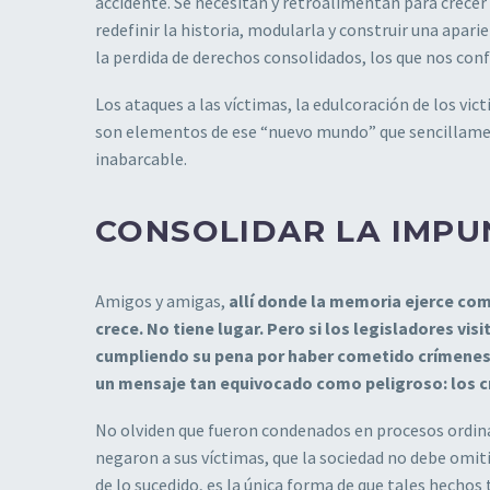
accidente. Se necesitan y retroalimentan para crecer a
redefinir la historia, modularla y construir una apar
la perdida de derechos consolidados, los que nos co
Los ataques a las víctimas, la edulcoración de los vict
son elementos de ese “nuevo mundo” que sencillament
inabarcable.
CONSOLIDAR LA IMPU
Amigos y amigas,
allí donde la memoria ejerce com
crece. No tiene lugar. Pero si los legisladores vis
cumpliendo su pena por haber cometido crímenes 
un mensaje tan equivocado como peligroso: los cr
No olviden que fueron condenados en procesos ordina
negaron a sus víctimas, que la sociedad no debe omi
de lo sucedido, es la única forma de que tales hechos t