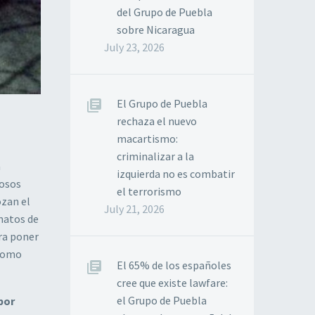
del Grupo de Puebla
sobre Nicaragua
July 23, 2026
El Grupo de Puebla
rechaza el nuevo
macartismo:
criminalizar a la
a
izquierda no es combatir
rosos
el terrorismo
ozan el
July 21, 2026
inatos de
ara poner
 como
El 65% de los españoles
cree que existe lawfare:
el Grupo de Puebla
por