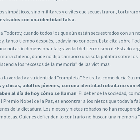
 simpáticos, sino militares y civíles que secuestraron, torturaro
estrados con una identidad falsa.
ir a Todorov, cuando todos los que aún están secuestrados con un 
 hoy, tanto tiempo después, todavía no conocen. Esta cita sobre To
 una nota sin dimensionar la gravedad del terrorismo de Estado ar
Memoria chileno, donde no dijo tampoco una sola palabra sobre los
stencia los “excesos de la memoria” de las víctimas.
a la verdad y a su identidad “completa”. Se trata, como decía Guz
 y chicas, adultos jóvenes, con una identidad robada no son e
aben al día de hoy cómo se llaman
. El deber de la sociedad, com
 Premio Nobel de la Paz, es encontrar a los nietos que todavía fa
menes de la dictadura. Los nietos y nietas robados no han recuperad
a completas. Quienes defienden lo contrario no buscan una memoria 