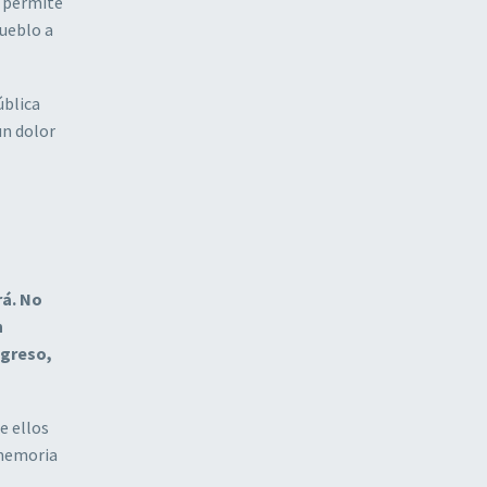
e permite
pueblo a
ública
un dolor
rá. No
n
ngreso,
e ellos
 memoria