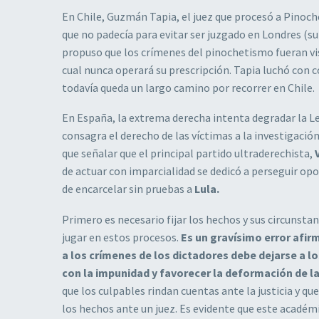
En Chile, Guzmán Tapia, el juez que procesó a Pinoch
que no padecía para evitar ser juzgado en Londres (s
propuso que los crímenes del pinochetismo fueran v
cual nunca operará su prescripción. Tapia luchó con c
todavía queda un largo camino por recorrer en Chile.
En España, la extrema derecha intenta degradar la L
consagra el derecho de las víctimas a la investigació
que señalar que el principal partido ultraderechista,
de actuar con imparcialidad se dedicó a perseguir op
de encarcelar sin pruebas a
Lula.
Primero es necesario fijar los hechos y sus circunstan
jugar en estos procesos.
Es un gravísimo error afir
a los crímenes de los dictadores debe dejarse a l
con la impunidad y favorecer la deformación de la 
que los culpables rindan cuentas ante la justicia y qu
los hechos ante un juez. Es evidente que este académ