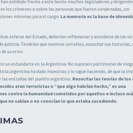
han exhibido frente a este hecho muchos legisladores y dirigente
e los crímenes o sobre las personas que fueron condenadas, sin
iciones mínimas para el cargo.
La memoria es la base de idoneid
ltas esferas del Estado, deberían reflexionar y acordarse de las vi
justicia. Tendrían que reunirse con ellos, escuchar sus historias, 
de su error.
y son un estandarte en la Argentina. No suponen patrimonio de nin
usticia argentina ha dado muestras y lo sigue haciendo, de que la i
e las entrañas del pueblo argentino.
Resucitar las teorías de los
cidos eran terroristas o “que algo habrían hecho,” es una
enes contra la humanidad cometidos por aquellos e incluso m
que no sabían o no conocían lo que estaba sucediendo.
TIMAS