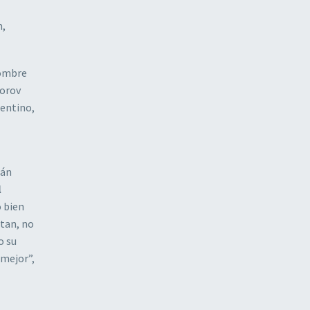
n,
nombre
dorov
gentino,
mán
l
o bien
ltan, no
o su
“mejor”,