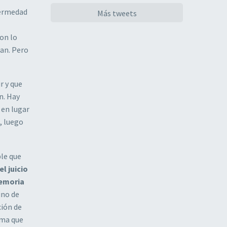
fermedad
Más tweets
on lo
ran. Pero
r y que
n. Hay
 en lugar
, luego
ble que
l juicio
memoria
ino de
ción de
ima que