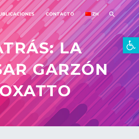
UBLICACIONES
CONTACTO
ZH
Open 
TRÁS: LA
SAR GARZÓN
ROXATTO