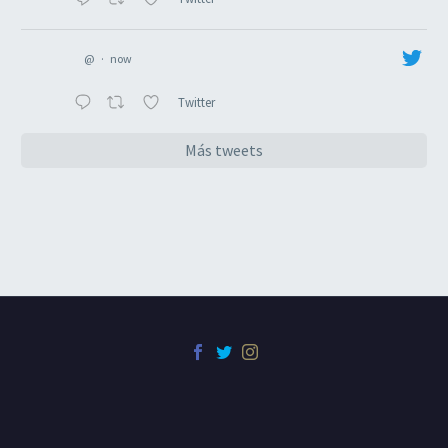
@
·
now
Twitter
Más tweets