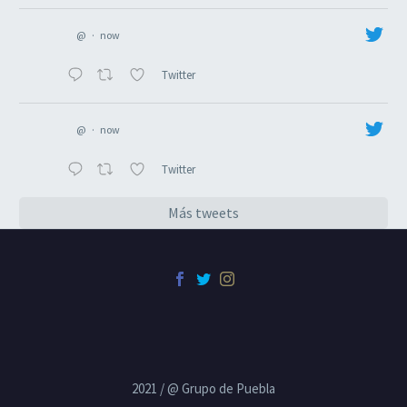
@
·
now
Twitter
@
·
now
Twitter
Más tweets
2021 / @ Grupo de Puebla