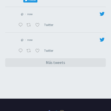
Follow
@
·
now
Twitter
@
·
now
Twitter
Más tweets