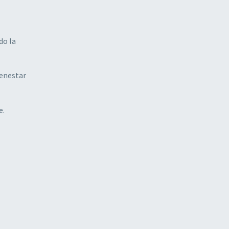
do la
ienestar
e.