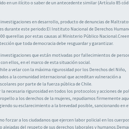
rido en un ilícito o saber de un antecedente similar (Artículo 85 có
 investigaciones en desarrollo, producto de denuncias de Maltrato
nes durante este periodo:El Instituto Nacional de Derechos Human
00 querellas por estas causas al Ministerio Público Nacional.Cre
otección que toda democracia debe resguardar y garantizar.
s investigaciones que están motivadas por fallecimientos de perso
con ellos, en el marco de esta situación social.
hile a velar con la máxima rigurosidad por los Derechos del Niño,
dos a la comunidad internacional que acreditan vulneración a
olares por parte de la fuerza pública de Chile.
la necesaria rigurosidad en todos los protocolos y acciones de pol
tropello a los derechos de la mujeres, repudiamos firmemente aqu
iendo su esclarecimiento a la brevedad posible, sancionando en 
 forzar a los ciudadanos que ejercen labor policial en los cuerpos
bajo alejadas del respeto de sus derechos laborales y humanos.De