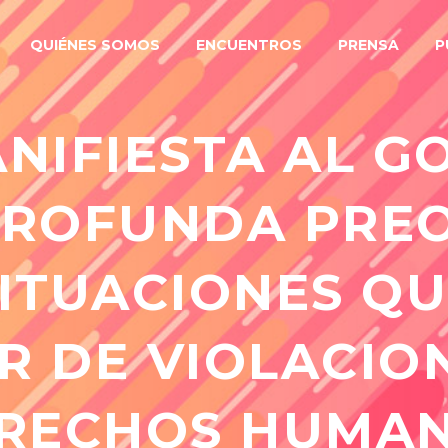
QUIÉNES SOMOS
ENCUENTROS
PRENSA
P
NIFIESTA AL G
 PROFUNDA PRE
SITUACIONES QU
R DE VIOLACION
RECHOS HUMA