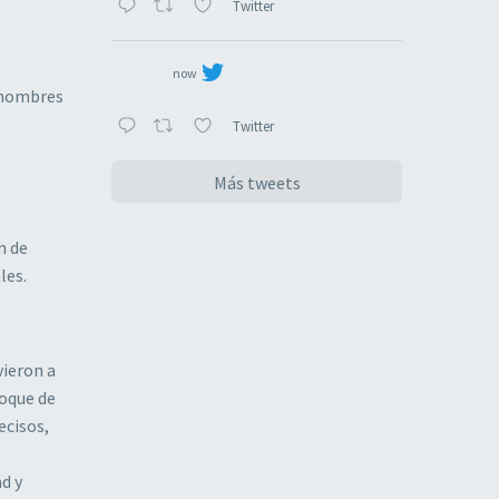
Twitter
now
a hombres
Twitter
Más tweets
n de
les.
vieron a
toque de
ecisos,
ad y