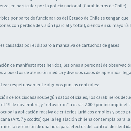
rza, en particular por la policía nacional (Carabineros de Chile).
rbios por parte de funcionarios del Estado de Chile se tengan que
sonas con pérdida de visión (parcial y total), siendo en su mayorí
es causadas por el disparo a mansalva de cartuchos de gases
nción de manifestantes heridos, lesiones a personal de observació
 a puestos de atención médica y diversos casos de apremios ilega
antear respetuosamente algunos puntos centrales:
ón de los ciudadanos:Según datos oficiales, los carabineros detu
 el 19 de noviembre, y “retuvieron” a otras 2.000 por incumplir el 
cupa la aplicación masiva de criterios jurídicos amplios y poco pr
cana (Art. 7 y ccodts) que la legislación chilena contempla para la
permite la retención de una hora para efectos del control de identid