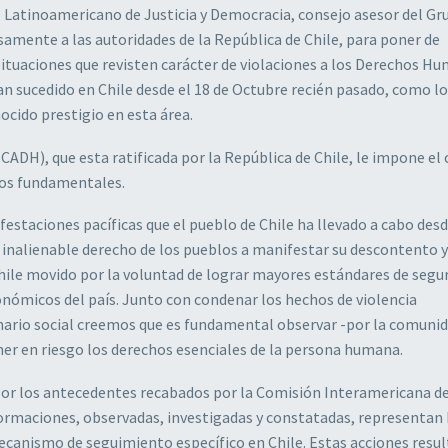
Latinoamericano de Justicia y Democracia, consejo asesor del Gr
amente a las autoridades de la República de Chile, para poner de
ituaciones que revisten carácter de violaciones a los Derechos H
n sucedido en Chile desde el 18 de Octubre recién pasado, como lo
cido prestigio en esta área.
H), que esta ratificada por la República de Chile, le impone el 
chos fundamentales.
taciones pacíficas que el pueblo de Chile ha llevado a cabo desde
inalienable derecho de los pueblos a manifestar su descontento 
hile movido por la voluntad de lograr mayores estándares de segu
nómicos del país. Junto con condenar los hechos de violencia
enario social creemos que es fundamental observar -por la comuni
oner en riesgo los derechos esenciales de la persona humana.
por los antecedentes recabados por la Comisión Interamericana d
ormaciones, observadas, investigadas y constatadas, representan
ecanismo de seguimiento específico en Chile. Estas acciones resu