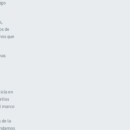
digo
s,
os de
emos que
nas
icía en
ellos
el marco
 de la
mandamos