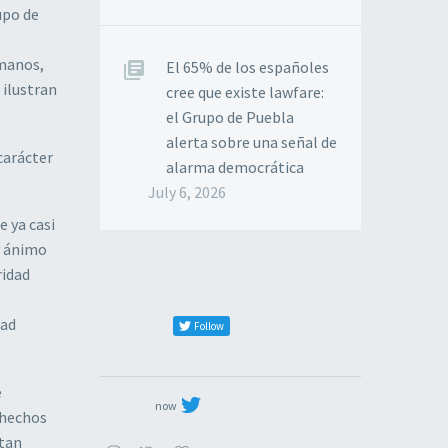
upo de
umanos,
El 65% de los españoles
 ilustran
cree que existe lawfare:
el Grupo de Puebla
alerta sobre una señal de
carácter
alarma democrática
July 6, 2026
 ya casi
y ánimo
ridad
dad
Follow
e
now
 hechos
ltan