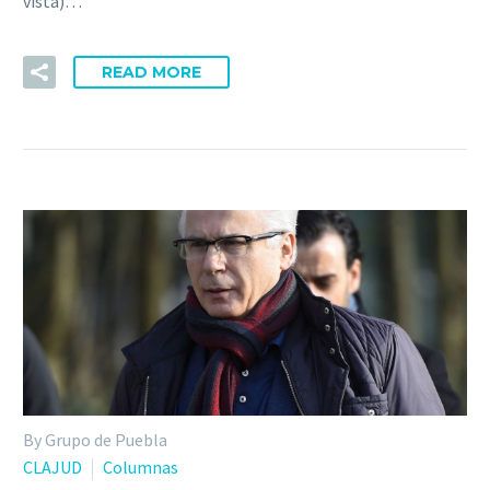
vista)…
READ MORE
By Grupo de Puebla
CLAJUD
Columnas