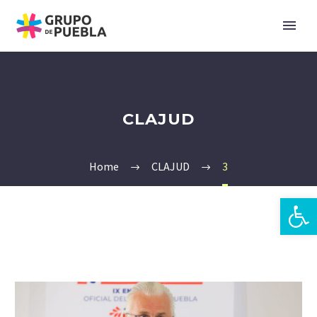
CLAJUD
Home
CLAJUD
3
Open 
pt