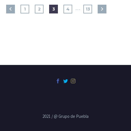
…
1
2
3
4
13
2021 / @ Grupo de Puebla