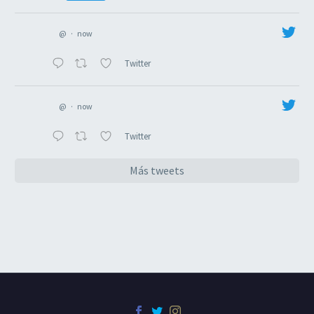
@
·
now
Twitter
@
·
now
Twitter
Más tweets