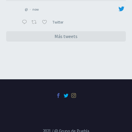
@
·
now
Twitter
Más tweets
2021 / @ Grupo de Puebla