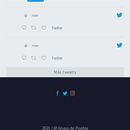
@
·
now
Twitter
@
·
now
Twitter
Más tweets
2021 / @ Grupo de Puebla