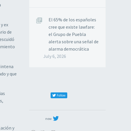
a
El 65% de los españoles
 y ex
cree que existe lawfare:
rio de
el Grupo de Puebla
descuidó
alerta sobre una señal de
rimiento
alarma democrática
July 6, 2026
eintena
ado y que
ias
Follow
s,
now
lación y