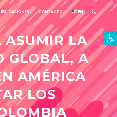
UBLICACIONES
CONTACTO
EN
Open 
 ASUMIR LA
 GLOBAL, A
EN AMÉRICA
TAR LOS
COLOMBIA