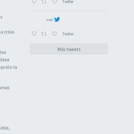
Twitter
os
now
 crisis
Twitter
Más tweets
 los
mblea
epción la
ramas
ible,