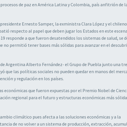
rocesos de paz en América Latina y Colombia, país anfitrión de l
presidente Ernesto Samper, la exministra Clara López y el chileno
tió respecto al papel que deben jugar los Estados en este escena
id-19 responde a que fueron desatendidos los sistemas de salud, se 
o que no permitió tener bases más sólidas para avanzar en el descub
e de Argentina Alberto Fernández- el Grupo de Puebla junto una tr
yó que las políticas sociales no pueden quedar en manos del merc
ención y regulación en los países.
as económicas que fueron expuestas por el Premio Nobel de Cienc
ación regional para el futuro y estructuras económicas más sólida
cambio climático pues afecta a las soluciones económicas y a la
tancia de no volver a un sistema de producción, extracción, acumu