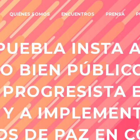
QUIÉNES SOMOS
ENCUENTROS
PRENSA
P
PUEBLA INSTA A
O BIEN PÚBLICO
 PROGRESISTA 
 Y A IMPLEMEN
S DE PAZ EN 