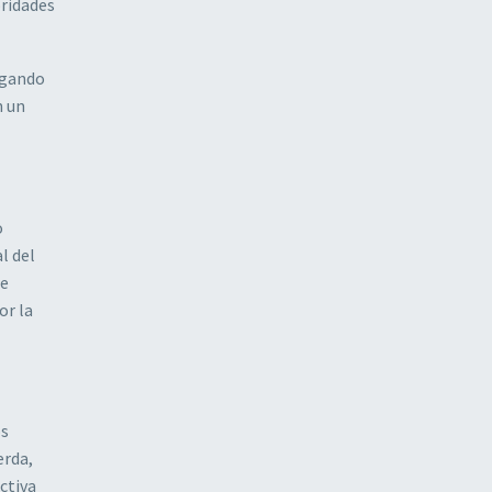
oridades
agando
n un
o
l del
de
or la
os
erda,
ctiva