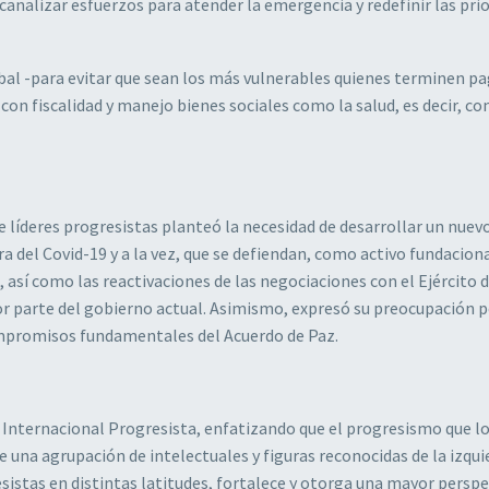
canalizar esfuerzos para atender la emergencia y redefinir las pri
bal -para evitar que sean los más vulnerables quienes terminen p
 con fiscalidad y manejo bienes sociales como la salud, es decir, co
e líderes progresistas planteó la necesidad de desarrollar un nuev
a del Covid-19 y a la vez, que se defiendan, como activo fundaciona
sí como las reactivaciones de las negociaciones con el Ejército 
r parte del gobierno actual. Asimismo, expresó su preocupación p
mpromisos fundamentales del Acuerdo de Paz.
a Internacional Progresista, enfatizando que el progresismo que l
de una agrupación de intelectuales y figuras reconocidas de la izqui
sistas en distintas latitudes, fortalece y otorga una mayor perspe