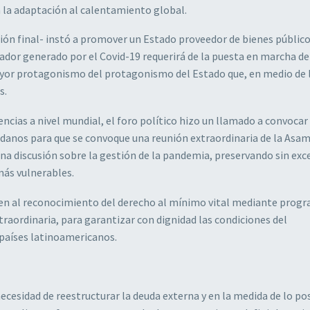
 la adaptación al calentamiento global.
ión final- instó a promover un Estado proveedor de bienes públic
dor generado por el Covid-19 requerirá de la puesta en marcha de
ayor protagonismo del protagonismo del Estado que, en medio de la
s.
cias a nivel mundial, el foro político hizo un llamado a convocar
adanos para que se convoque una reunión extraordinaria de la Asa
a discusión sobre la gestión de la pandemia, preservando sin exc
más vulnerables.
unten al reconocimiento del derecho al mínimo vital mediante prog
raordinaria, para garantizar con dignidad las condiciones del
 países latinoamericanos.
ecesidad de reestructurar la deuda externa y en la medida de lo pos