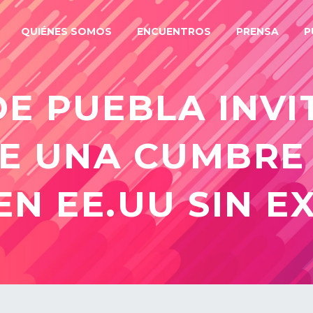
QUIÉNES SOMOS
ENCUENTROS
PRENSA
P
E PUEBLA INVI
E UNA CUMBRE
EN EE.UU SIN E