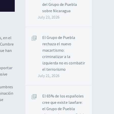
del Grupo de Puebla
sobre Nicaragua
July 23, 2026
El Grupo de Puebla
, en el
rechaza el nuevo
la Cumbre
macartismo:
que han
criminalizar a la
izquierda no es combatir
oportar
el terrorismo
usive
July 21, 2026
 Cumbres
minación
El 65% de los españoles
se
cree que existe lawfare:
el Grupo de Puebla