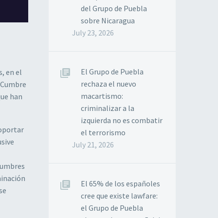
del Grupo de Puebla
sobre Nicaragua
July 23, 2026
El Grupo de Puebla
, en el
rechaza el nuevo
la Cumbre
macartismo:
que han
criminalizar a la
izquierda no es combatir
oportar
el terrorismo
usive
July 21, 2026
 Cumbres
minación
El 65% de los españoles
se
cree que existe lawfare:
el Grupo de Puebla