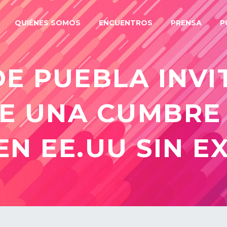
QUIÉNES SOMOS
ENCUENTROS
PRENSA
P
E PUEBLA INVI
E UNA CUMBRE
EN EE.UU SIN E