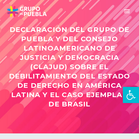
DECLARACIÓN DEL GRUPO DE
PUEBLA Y DEL CONSEJO
LATINOAMERICANO DE
JUSTICIA Y DEMOCRACIA
(CLAJUD) SOBRE EL
DEBILITAMIENTO DEL ESTADO
DE DERECHO EN AMÉRICA
Open 
LATINA Y EL CASO EJEMPLAR
DE BRASIL
en