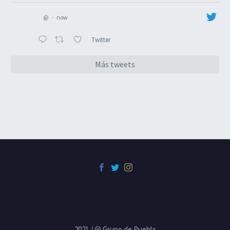
@
·
now
Twitter
Más tweets
2021 / @ Grupo de Puebla