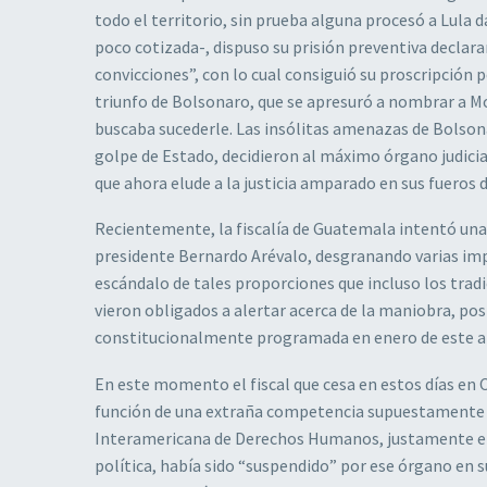
todo el territorio, sin prueba alguna procesó a Lula
poco cotizada-, dispuso su prisión preventiva declar
convicciones”, con lo cual consiguió su proscripción p
triunfo de Bolsonaro, que se apresuró a nombrar a Mor
buscaba sucederle. Las insólitas amenazas de Bolson
golpe de Estado, decidieron al máximo órgano judici
que ahora elude a la justicia amparado en sus fueros 
Recientemente, la fiscalía de Guatemala intentó una 
presidente Bernardo Arévalo, desgranando varias impu
escándalo de tales proporciones que incluso los tradi
vieron obligados a alertar acerca de la maniobra, po
constitucionalmente programada en enero de este añ
En este momento el fiscal que cesa en estos días en 
función de una extraña competencia supuestamente 
Interamericana de Derechos Humanos, justamente en 
política, había sido “suspendido” por ese órgano en 