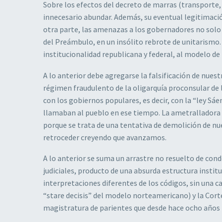
Sobre los efectos del decreto de marras (transporte, 
innecesario abundar. Además, su eventual legitimación 
otra parte, las amenazas a los gobernadores no solo
del Preámbulo, en un insólito rebrote de unitarismo. 
institucionalidad republicana y federal, al modelo d
A lo anterior debe agregarse la falsificación de nues
régimen fraudulento de la oligarquía proconsular de 
con los gobiernos populares, es decir, con la “ley Sá
llamaban al pueblo en ese tiempo. La ametralladora 
porque se trata de una tentativa de demolición de n
retroceder creyendo que avanzamos.
A lo anterior se suma un arrastre no resuelto de con
judiciales, producto de una absurda estructura institu
interpretaciones diferentes de los códigos, sin una ca
“stare decisis” del modelo norteamericano) y la Cor
magistratura de parientes que desde hace ocho años 