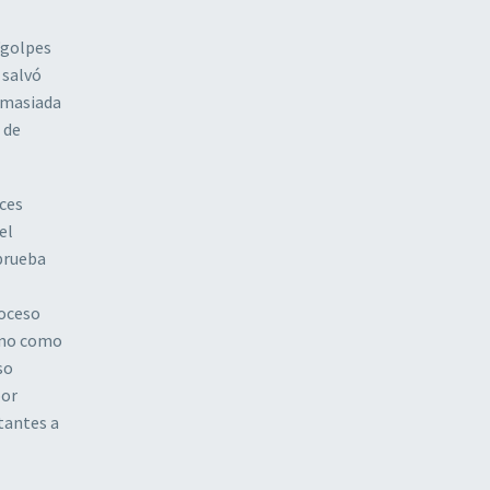
“golpes
 salvó
demasiada
 de
eces
el
 prueba
roceso
r no como
so
por
itantes a