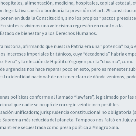
hospitales, alimentación, medicina, hospitales, capital estatal, et
legislativa caería o bordearía la previsión del art. 29 constitucio
 ponen en duda la Constitución, sino los propios “pactos preexist
En síntesis: vivimos una velocísima regresión en cuanto a la
e Estado de bienestar y a los Derechos Humanos.
tra historia, afirmando que nuestra Patria era una “potencia” bajo 
los intereses imperiales británicos, cuya “decadencia” habría em
enz Peña” y la elección de Hipólito Yrigoyen por la “chusma”, como
de urgencias nos hace reparar poco en esto, pero es menester sub
uestra identidad nacional: de no tener claro de dónde venimos, po
denas políticas conforme al llamado “lawfare”, legitimado por las
cional que nadie se ocupó de corregir: veinticinco posibles
sación unificadora; jurisprudencia constitucional no obligatoria (s
te Suprema más reducida del planeta. Tampoco nos faltó en Jujuy 
mantiene secuestrada como presa política a Milagro Sala.