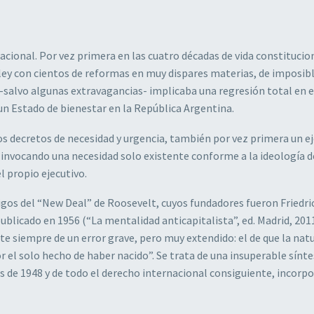
cional. Por vez primera en las cuatro décadas de vida constitucion
ley con cientos de reformas en muy dispares materias, de imposib
salvo algunas extravagancias- implicaba una regresión total en e
un Estado de bienestar en la República Argentina.
los decretos de necesidad y urgencia, también por vez primera un e
, invocando una necesidad solo existente conforme a la ideología 
 propio ejecutivo.
igos del “New Deal” de Roosevelt, cuyos fundadores fueron Friedri
ublicado en 1956 (“La mentalidad anticapitalista”, ed. Madrid, 2011,
te siempre de un error grave, pero muy extendido: el de que la nat
r el solo hecho de haber nacido”. Se trata de una insuperable sínte
 de 1948 y de todo el derecho internacional consiguiente, incorp