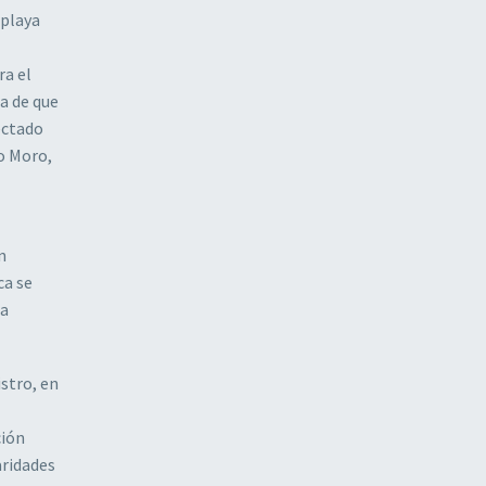
 playa
ra el
a de que
ectado
o Moro,
n
ca se
ma
stro, en
ción
aridades