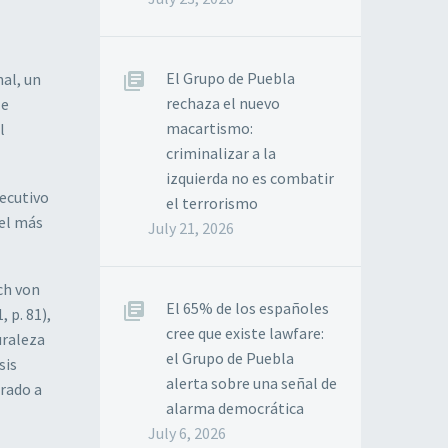
El Grupo de Puebla
al, un
rechaza el nuevo
le
macartismo:
l
criminalizar a la
izquierda no es combatir
jecutivo
el terrorismo
del más
July 21, 2026
ch von
El 65% de los españoles
 p. 81),
cree que existe lawfare:
uraleza
el Grupo de Puebla
sis
alerta sobre una señal de
orado a
alarma democrática
July 6, 2026