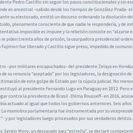
dente Pedro Castillo sin seguir los pasos constitucionales y sin es
donde es ancestral –sabido desde los tiempos de González Prada- e
il ante su electorado, emitió un discurso ordenando la disolución de
uido, plenamente consciente de que nadie le respondería, y de i
 tentativa imposible es impune y la rebelión consiste en “alzarse 
le piden treinta años de prisión, la usurpadora presidencial orde
Fujimori fue liberado y Castillo sigue preso, impedido de comunic
uestro –por militares encapuchados- del presidente Zelaya en Hondu
ón de su renuncia “aceptada” por los legisladores, la designación de
egitimación de este golpe de Estado por la cúpula judicial. No meno
e destituyó al presidente Fernando Lugo en Paraguay en 2012. Pero 
ugar contra la presidenta de Brasil -Dilma Rousseff- en 2016, acusa
bía actuado al igual que todos los gobiernos anteriores. Seis años
to. La maniobra parlamentaria fue instrumentada por su vicepresid
l”- y por legisladores luego procesados por sus verdaderos delitos.
: Sergio Moro, un descarado juez “estrella”, se declaró competen