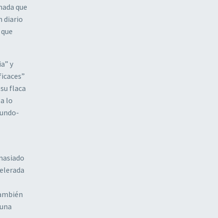
nada que
 diario
 que
a” y
ficaces”
su flaca
a lo
mundo-
emasiado
celerada
también
 una