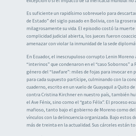
excepción o si el impacto de la ineficacia mundial no
Es suficiente un rapidísimo sobrevuelo para descartar
de Estado” del siglo pasado en Bolivia, con la groser
milagrosamente su vida. El episodio costó la muerte 
complicidad judicial abierta, los jueces fueron coacc
amenazar con violar la inmunidad de la sede diplomá
En Ecuador, el inescrupuloso corrupto Lenin Moreno 
“interinos” que condenaron en el “caso Sobornos” a R
género del “lawfare”: miles de fojas para invocar en 
para cada supuesto partícipe, culminando con la cond
cuaderno, escrito en un vuelo de Guayaquil a Quito d
contra Cristina Kirchner en nuestro país, también hu
el Ave Fénix, sino como el “gato Félix”. El proceso ec
mafioso, tanto bajo el gobierno de Moreno como del 
vínculos con la delincuencia organizada. Bajo estos d
más de treinta en la actualidad. Sus cárceles están 