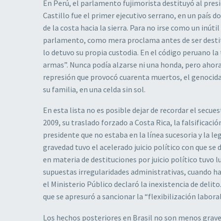
En Perú, el parlamento fujimorista destituyó al presi
Castillo fue el primer ejecutivo serrano, en un país 
de la costa hacia la sierra. Para no irse como un inút
parlamento, como mera proclama antes de ser destit
lo detuvo su propia custodia. En el código peruano la
armas”. Nunca podía alzarse ni una honda, pero ahora 
represión que provocó cuarenta muertos, el genocida 
su familia, en una celda sin sol.
En esta lista no es posible dejar de recordar el sec
2009, su traslado forzado a Costa Rica, la falsificaci
presidente que no estaba en la línea sucesoria y la l
gravedad tuvo el acelerado juicio político con que s
en materia de destituciones por juicio político tuvo l
supuestas irregularidades administrativas, cuando ha
el Ministerio Público declaró la inexistencia de deli
que se apresuró a sancionar la “flexibilización labora
Los hechos posteriores en Brasil no son menos graves