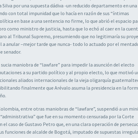
 da Silva por una supuesta dádiva -un reducido departamento en una
ando con total impunidad que lo hacía en razón de sus “íntimas
olítica en base a una sentencia no firme, lo que abrió el espacio pa
o como ministro de justicia, hasta que lo echó al caer en la cuent
aro al Tribunal Supremo, presumiendo que no legitimaría su proy
al a anular –mejor tarde que nunca- todo lo actuado por el mentad
de senador.
sucia maniobra de “lawfare” para impedir la asunción del electo
taciones a su partido político y al propio electo, lo que motivó u
cionales aliados internacionales de la vieja oligarquía guatemalte
sibilitando finalmente que Arévalo asuma la presidencia en la for
o. ​
Colombia, entre otras maniobras de “lawfare”, suspendió a un mini
“administrativa” que fue en su momento censurada por la Corte
el caso de Gustavo Petro que, en una clara operación de persecu
sus funciones de alcalde de Bogotá, imputado de supuestas irregul