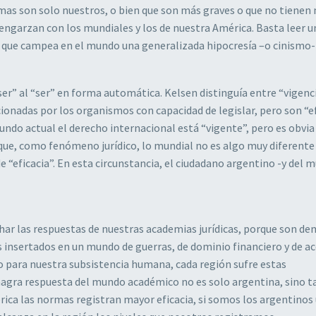
as son solo nuestros, o bien que son más graves o que no tienen 
ngarzan con los mundiales y los de nuestra América. Basta leer un
de que campea en el mundo una generalizada hipocresía –o cinismo-
er” al “ser” en forma automática. Kelsen distinguía entre “vigenci
cionadas por los organismos con capacidad de legislar, pero son “e
undo actual el derecho internacional está “vigente”, pero es obvia 
r que, como fenómeno jurídico, lo mundial no es algo muy diferente 
e “eficacia”. En esta circunstancia, el ciudadano argentino -y del 
ar las respuestas de nuestras academias jurídicas, porque son d
 insertados en un mundo de guerras, de dominio financiero y de a
o para nuestra subsistencia humana, cada región sufre estas
agra respuesta del mundo académico no es solo argentina, sino 
ica las normas registran mayor eficacia, si somos los argentinos