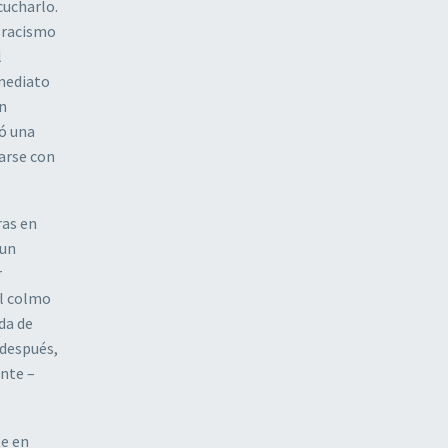
cucharlo.
l racismo
l
nmediato
en
nó una
arse con
ras en
 un
r
el colmo
da de
 después,
ente –
te en