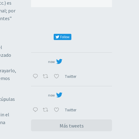
c.) es
nal; por
entes”
Follow
el
pezado
now
rayarlo,
Twitter
demos
now
 cúpulas
Twitter
in el
una
Más tweets