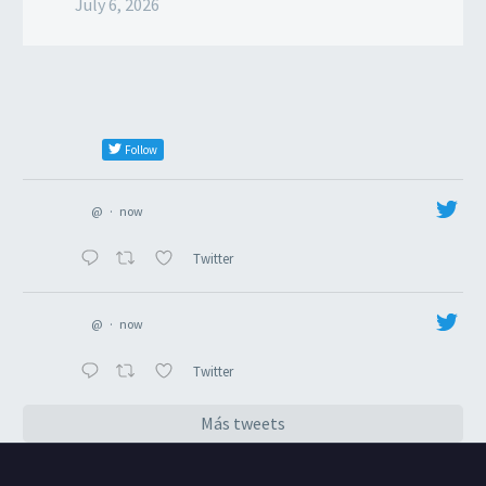
July 6, 2026
Follow
@
·
now
Twitter
@
·
now
Twitter
Más tweets