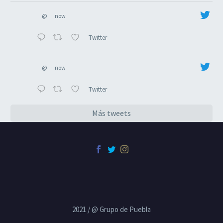
@
·
now
Twitter
@
·
now
Twitter
Más tweets
2021 / @ Grupo de Puebla