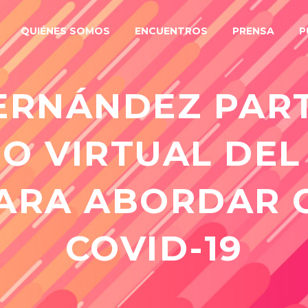
QUIÉNES SOMOS
ENCUENTROS
PRENSA
P
ERNÁNDEZ PART
O VIRTUAL DEL
ARA ABORDAR C
COVID-19