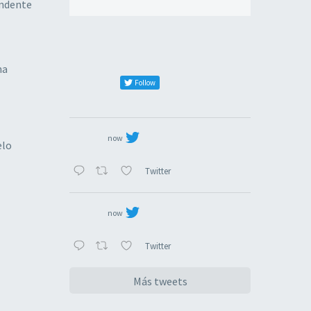
undente
na
Follow
now
elo
Twitter
now
Twitter
Más tweets