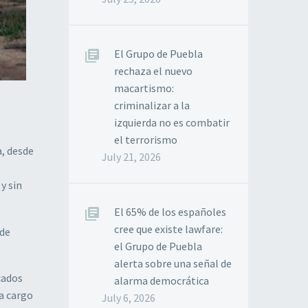
El Grupo de Puebla
rechaza el nuevo
macartismo:
criminalizar a la
izquierda no es combatir
el terrorismo
a, desde
July 21, 2026
y sin
El 65% de los españoles
cree que existe lawfare:
 de
el Grupo de Puebla
alerta sobre una señal de
cados
alarma democrática
 a cargo
July 6, 2026