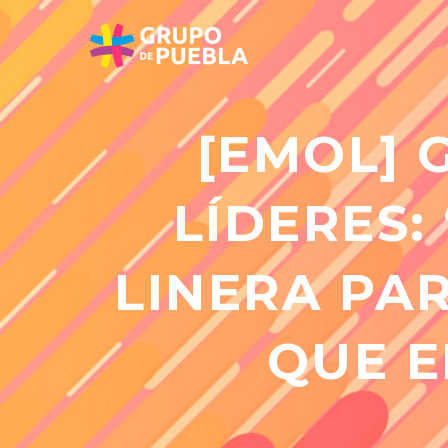
[EMOL] 
LÍDERES:
LINERA PA
QUE 