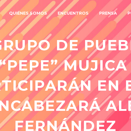
QUIÉNES SOMOS
ENCUENTROS
PRENSA
P
GRUPO DE PUE
 “PEPE” MUJICA
RTICIPARÁN EN
ENCABEZARÁ AL
FERNÁNDEZ