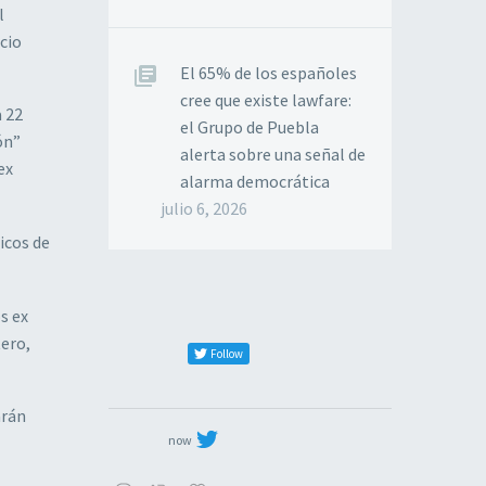
l
cio
El 65% de los españoles
cree que existe lawfare:
 22
el Grupo de Puebla
ón”
alerta sobre una señal de
ex
alarma democrática
julio 6, 2026
icos de
s ex
ero,
Follow
arán
now