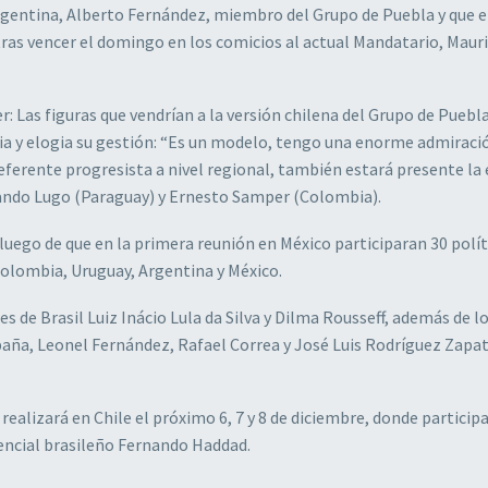
Argentina, Alberto Fernández, miembro del Grupo de Puebla y que e
tras vencer el domingo en los comicios al actual Mandatario, Mauri
as figuras que vendrían a la versión chilena del Grupo de Puebla
ia y elogia su gestión: “Es un modelo, tengo una enorme admiraci
eferente progresista a nivel regional, también estará presente la 
rnando Lugo (Paraguay) y Ernesto Samper (Colombia).
luego de que en la primera reunión en México participaran 30 polít
 Colombia, Uruguay, Argentina y México.
 de Brasil Luiz Inácio Lula da Silva y Dilma Rousseff, además de lo
aña, Leonel Fernández, Rafael Correa y José Luis Rodríguez Zapat
 realizará en Chile el próximo 6, 7 y 8 de diciembre, donde particip
encial brasileño Fernando Haddad.