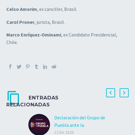
Celso Amorim
, ex canciller, Brasil.
Carol Proner
, jurista, Brasil.
Marco Enríquez-Ominami
, ex Candidato Presidencial,
Chile.
ENTRADAS
RELACIONADAS
Declaración del Grupo de
Puebla ante la
aprehensión del
12 Dic 2025