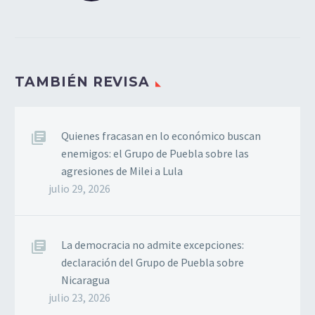
Expresidente de Bolivia,
Luis Arce
El Grupo de Puebla
expresa su profunda
TAMBIÉN REVISA
preocupación ante la
aprehensión del
expresidente del Estado
Plurinacional de Bolivia,
Quienes fracasan en lo económico buscan
Luis Arce Catacora,
enemigos: el Grupo de Puebla sobre las
ocurrida este miércoles
agresiones de Milei a Lula
10…
julio 29, 2026
La democracia no admite excepciones:
declaración del Grupo de Puebla sobre
Nicaragua
julio 23, 2026