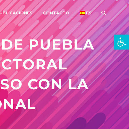
UBLICACIONES
CONTACTO
ES
Abrir 
 DE PUEBLA
ECTORAL
SO CON LA
ONAL