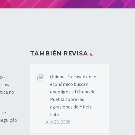
TAMBIÉN REVISA
Quienes fracasan en lo
ex-
económico buscan
a Lava
enemigos: el Grupo de
tica no
Puebla sobre las
agresiones de Milei a
i e
Lula
seguição
July 29, 2026