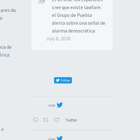
cree que existe lawfare:
ares da
el Grupo de Puebla
no
alerta sobre una señal de
alarma democrática
July 6, 2026
s
oca de
érica
Follow
now
Twitter
 e
now