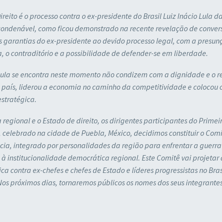
ito é o processo contra o ex-presidente do Brasil Luiz Inácio Lula da
a condenável, como ficou demonstrado na recente revelação de conver
s garantias do ex-presidente ao devido processo legal, com a presun
esa, o contraditório e a possibilidade de defender-se em liberdade.
ula se encontra neste momento não condizem com a dignidade e o r
país, liderou a economia no caminho da competitividade e colocou o
estratégica.
gional e o Estado de direito, os dirigentes participantes do Primei
celebrado na cidade de Puebla, México, decidimos constituir o Com
ia, integrado por personalidades da região para enfrentar a guerra 
 institucionalidade democrática regional. Este Comitê vai projetar
a contra ex-chefes e chefes de Estado e líderes progressistas no Bras
Nos próximos dias, tornaremos públicos os nomes dos seus integrantes