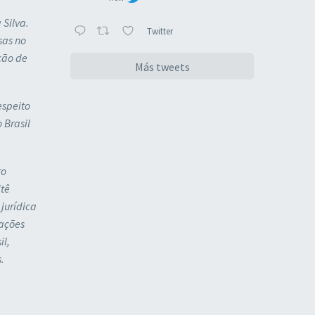
 Silva.
Twitter
sas no
ção de
Más tweets
espeito
 Brasil
ro
itê
jurídica
 ações
il,
.