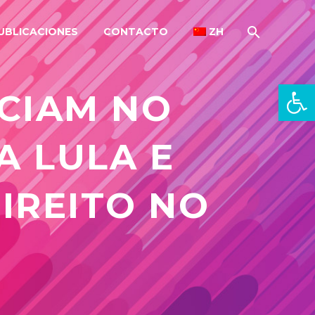
UBLICACIONES
CONTACTO
ZH
Open 
CIAM NO
A LULA E
IREITO NO