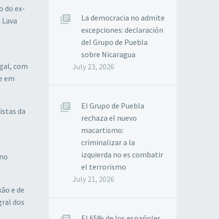
o do ex-
La democracia no admite
a Lava
excepciones: declaración
del Grupo de Puebla
sobre Nicaragua
egal, com
July 23, 2026
se em
El Grupo de Puebla
istas da
rechaza el nuevo
macartismo:
criminalizar a la
izquierda no es combatir
 no
el terrorismo
July 21, 2026
ão e de
gral dos
El 65% de los españoles