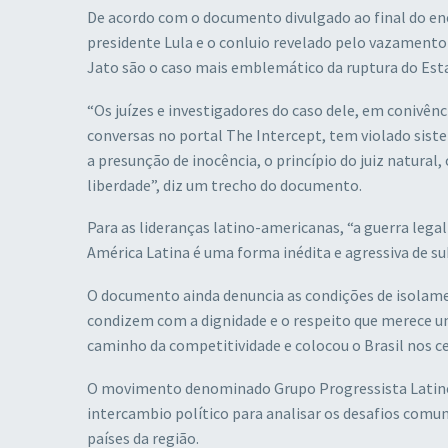
De acordo com o documento divulgado ao final do en
presidente Lula e o conluio revelado pelo vazamento 
Jato são o caso mais emblemático da ruptura do Esta
“Os juízes e investigadores do caso dele, em conivê
conversas no portal The Intercept, tem violado sist
a presunção de inocência, o princípio do juiz natural,
liberdade”, diz um trecho do documento.
Para as lideranças latino-americanas, “a guerra lega
América Latina é uma forma inédita e agressiva de su
O documento ainda denuncia as condições de isolame
condizem com a dignidade e o respeito que merece um
caminho da competitividade e colocou o Brasil nos ce
O movimento denominado Grupo Progressista Latino-A
intercambio político para analisar os desafios comun
países da região.