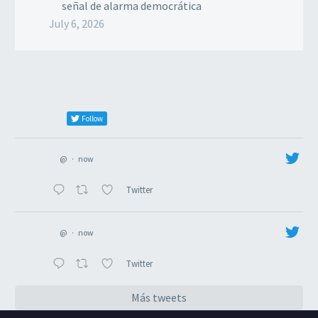
señal de alarma democrática
July 6, 2026
Follow
@
·
now
Twitter
@
·
now
Twitter
Más tweets