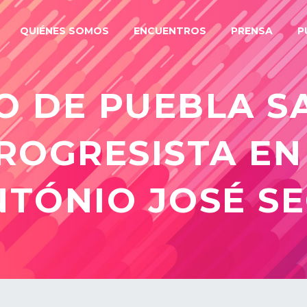
QUIÉNES SOMOS
ENCUENTROS
PRENSA
P
O DE PUEBLA S
ROGRESISTA E
NTÓNIO JOSÉ S