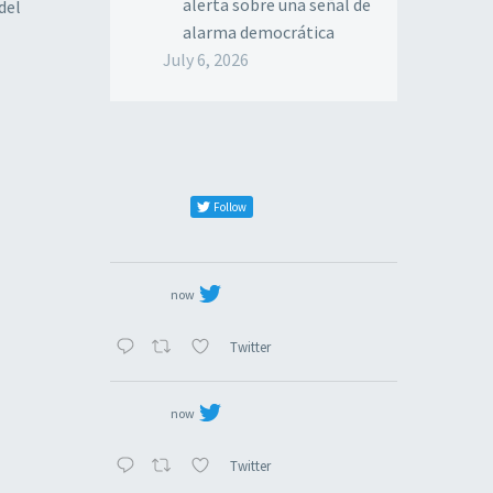
alerta sobre una señal de
del
alarma democrática
July 6, 2026
Follow
now
Twitter
now
Twitter