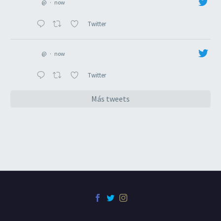
@
·
now
Twitter
@
·
now
Twitter
Más tweets