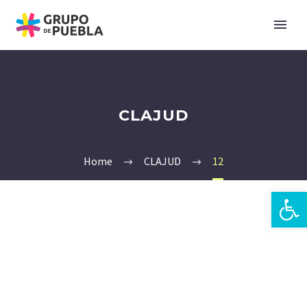
CLAJUD
Home
CLAJUD
12
Open 
zh