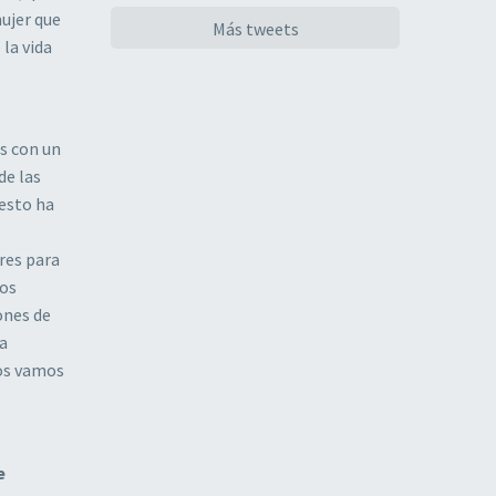
mujer que
Más tweets
 la vida
os con un
de las
 esto ha
res para
sos
ones de
na
nos vamos
e