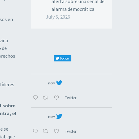
alerta sobre una señal de
alarma democrática
July 6, 2026
esos en
vina
o de
Derechos
Follow
now
líderes
Twitter
al sobre
ntra, el
now
ue se
Twitter
ial, que