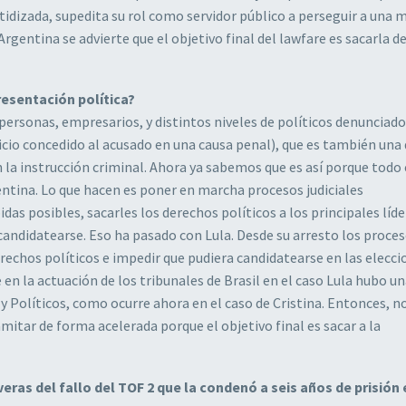
tidizada, supedita su rol como servidor público a perseguir a una 
 Argentina se advierte que el objetivo final del lawfare es sacarla de
resentación política?
personas, empresarios, y distintos niveles de políticos denunciad
icio concedido al acusado en una causa penal), que es también una 
 la instrucción criminal. Ahora ya sabemos que es así porque todo
ntina. Lo que hacen es poner en marcha procesos judiciales
s posibles, sacarles los derechos políticos a los principales líde
candidatearse. Eso ha pasado con Lula. Desde su arresto los proce
rechos políticos e impedir que pudiera candidatearse en las elecci
n la actuación de los tribunales de Brasil en el caso Lula hubo u
 y Políticos, como ocurre ahora en el caso de Cristina. Entonces, 
amitar de forma acelerada porque el objetivo final es sacar a la
eras del fallo del TOF 2 que la condenó a seis años de prisión 