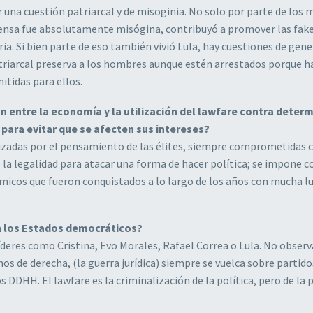
 una cuestión patriarcal y de misoginia. No solo por parte de los 
rensa fue absolutamente misógina, contribuyó a promover las fak
oria. Si bien parte de eso también vivió Lula, hay cuestiones de gen
triarcal preserva a los hombres aunque estén arrestados porque h
itidas para ellos.
ón entre la economía y la utilización del lawfare contra deter
s para evitar que se afecten sus intereses?
onizadas por el pensamiento de las élites, siempre comprometidas 
e la legalidad para atacar una forma de hacer política; se impone c
ómicos que fueron conquistados a lo largo de los años con mucha l
en los Estados democráticos?
íderes como Cristina, Evo Morales, Rafael Correa o Lula. No obse
s de derecha, (la guerra jurídica) siempre se vuelca sobre partido
s DDHH. El lawfare es la criminalización de la política, pero de la p