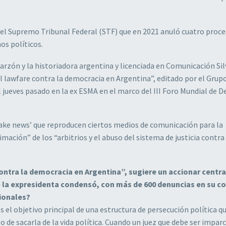
 del Supremo Tribunal Federal (STF) que en 2021 anuló cuatro proc
os políticos.
rzón y la historiadora argentina y licenciada en Comunicación Sil
El lawfare contra la democracia en Argentina”, editado por el Grup
l jueves pasado en la ex ESMA en el marco del III Foro Mundial de 
‘fake news’ que reproducen ciertos medios de comunicación para la
mación” de los “arbitrios y el abuso del sistema de justicia contra 
e contra la democracia en Argentina”, sugiere un accionar centr
ue la expresidenta condensó, con más de 600 denuncias en su co
ionales?
 es el objetivo principal de una estructura de persecución política q
to de sacarla de la vida política. Cuando un juez que debe ser imparc