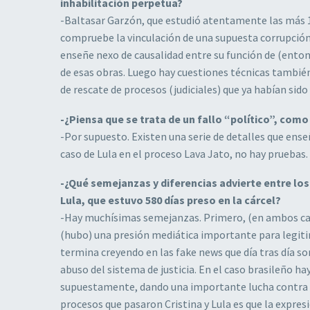
inhabilitación perpetua?
-Baltasar Garzón, que estudió atentamente las más 1
compruebe la vinculación de una supuesta corrupción 
enseñe nexo de causalidad entre su función de (ento
de esas obras. Luego hay cuestiones técnicas tambié
de rescate de procesos (judiciales) que ya habían sido
-¿Piensa que se trata de un fallo “político”, como 
-Por supuesto. Existen una serie de detalles que ense
caso de Lula en el proceso Lava Jato, no hay pruebas.
-¿Qué semejanzas y diferencias advierte entre los
Lula, que estuvo 580 días preso en la cárcel?
-Hay muchísimas semejanzas. Primero, (en ambos caso
(hubo) una presión mediática importante para legitim
termina creyendo en las fake news que día tras día son
abuso del sistema de justicia. En el caso brasileño h
supuestamente, dando una importante lucha contra la 
procesos que pasaron Cristina y Lula es que la expresi