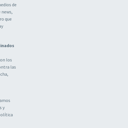
medios de
e news,
ero que
ay
minados
con los
ontra las
ucha,
rvamos
s y
olítica