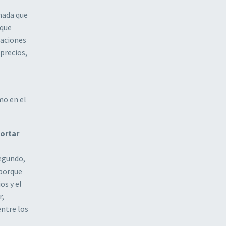
nada que
 que
caciones
precios,
mo en el
portar
Segundo,
 porque
os y el
r,
entre los