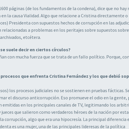
600 páginas (de los fundamentos de la condena), dice que no hay 
en la causa Vialidad. Algo que relacione a Cristina directamente o
nces) Presidenta con supuestos hechos de corrupción en las adjudi
n relacionadas a problemas en los peritajes sobre supuestos sobre
 archivados, etcétera.
se suele decir en ciertos círculos?
ñan con mucha fuerza que se trata de un fallo político. Porque, co
 procesos que enfrenta Cristina Fernández y los que debió so
s) los procesos judiciales no se sostienen en pruebas fácticas. 
ar el discurso anticorrupción. Eso promueve el odio en la gente,
 emitidas en los principales canales de TV, legitimando los arbitri
ay jueces que salieron como verdaderos héroes de la nación por esta
corrupción, algo que era una hipocresía. La principal diferencia 
denta es una mujer, una de las principales lideresas de la política