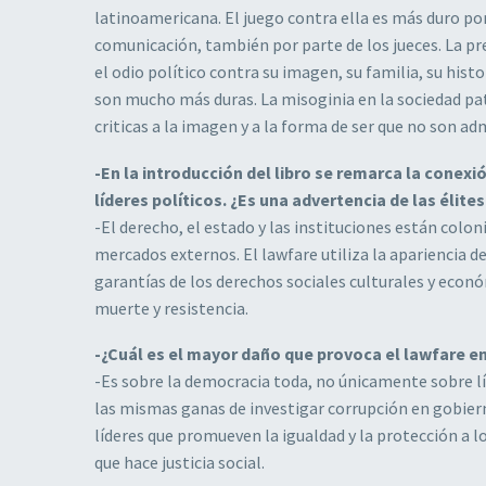
latinoamericana. El juego contra ella es más duro por
comunicación, también por parte de los jueces. La p
el odio político contra su imagen, su familia, su hist
son mucho más duras. La misoginia en la sociedad pa
criticas a la imagen y a la forma de ser que no son adm
-En la introducción del libro se remarca la conexi
líderes políticos. ¿Es una advertencia de las élite
-El derecho, el estado y las instituciones están col
mercados externos. El lawfare utiliza la apariencia d
garantías de los derechos sociales culturales y econ
muerte y resistencia.
-¿Cuál es el mayor daño que provoca el lawfare 
-Es sobre la democracia toda, no únicamente sobre l
las mismas ganas de investigar corrupción en gobierno
líderes que promueven la igualdad y la protección a lo
que hace justicia social.