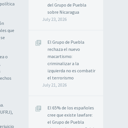
política
del Grupo de Puebla
sobre Nicaragua
July 23, 2026
ión
ales que
 se
El Grupo de Puebla
rechaza el nuevo
macartismo:
ea o
criminalizar a la
,
izquierda no es combatir
s
el terrorismo
rechos
July 21, 2026
a.
El 65% de los españoles
(UFRJ),
cree que existe lawfare:
el Grupo de Puebla
erjuicio