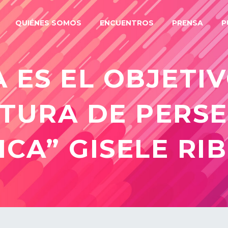
QUIÉNES SOMOS
ENCUENTROS
PRENSA
P
A ES EL OBJETI
TURA DE PERS
ICA” GISELE R