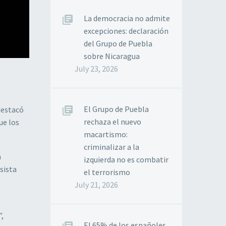
La democracia no admite
excepciones: declaración
del Grupo de Puebla
sobre Nicaragua
July 23, 2026
El Grupo de Puebla
destacó
rechaza el nuevo
ue los
macartismo:
criminalizar a la
n
izquierda no es combatir
sista
el terrorismo
July 21, 2026
”,
El 65% de los españoles