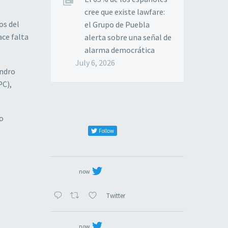
cree que existe lawfare:
os del
el Grupo de Puebla
ce falta
alerta sobre una señal de
alarma democrática
July 6, 2026
andro
PC),
io
Follow
now
Twitter
now