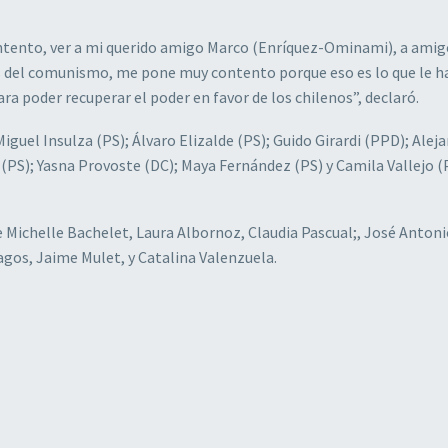
ntento, ver a mi querido amigo Marco (Enríquez-Ominami), a amig
s del comunismo, me pone muy contento porque eso es lo que le ha
ara poder recuperar el poder en favor de los chilenos”, declaró.
Miguel Insulza (PS); Álvaro Elizalde (PS); Guido Girardi (PPD); Alej
 (PS); Yasna Provoste (DC); Maya Fernández (PS) y Camila Vallejo (
 Michelle Bachelet, Laura Albornoz, Claudia Pascual;, José Anton
agos, Jaime Mulet, y Catalina Valenzuela.