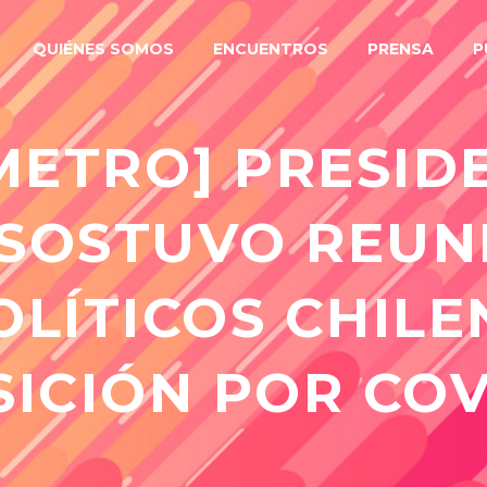
QUIÉNES SOMOS
ENCUENTROS
PRENSA
P
METRO] PRESID
SOSTUVO REUN
OLÍTICOS CHILE
ICIÓN POR COV