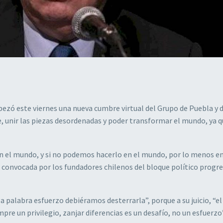
bezó este viernes una nueva cumbre virtual del Grupo de Puebla y 
, unir las piezas desordenadas y poder transformar el mundo, ya q
en el mundo, y si no podemos hacerlo en el mundo, por lo menos e
e convocada por los fundadores chilenos del bloque político progre
la palabra esfuerzo debiéramos desterrarla”, porque a su juicio, “el
pre un privilegio, zanjar diferencias es un desafío, no un esfuerzo