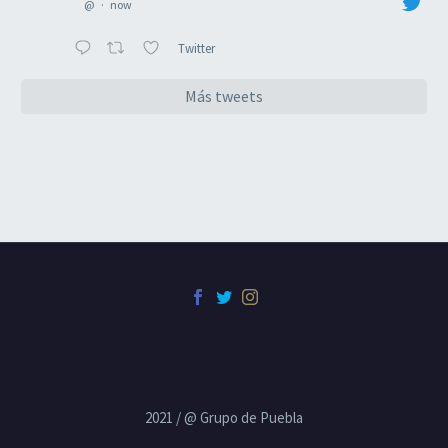
@
·
now
Twitter
Más tweets
2021 / @ Grupo de Puebla