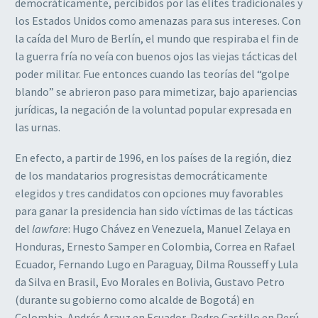
democráticamente, percibidos por las élites tradicionales y
los Estados Unidos como amenazas para sus intereses. Con
la caída del Muro de Berlín, el mundo que respiraba el fin de
la guerra fría no veía con buenos ojos las viejas tácticas del
poder militar. Fue entonces cuando las teorías del “golpe
blando” se abrieron paso para mimetizar, bajo apariencias
jurídicas, la negación de la voluntad popular expresada en
las urnas.
En efecto, a partir de 1996, en los países de la región, diez
de los mandatarios progresistas democráticamente
elegidos y tres candidatos con opciones muy favorables
para ganar la presidencia han sido víctimas de las tácticas
del
lawfare
: Hugo Chávez en Venezuela, Manuel Zelaya en
Honduras, Ernesto Samper en Colombia, Correa en Rafael
Ecuador, Fernando Lugo en Paraguay, Dilma Rousseff y Lula
da Silva en Brasil, Evo Morales en Bolivia, Gustavo Petro
(durante su gobierno como alcalde de Bogotá) en
Colombia, Andrés Arauz en Ecuador, Pedro Castillo en Perú