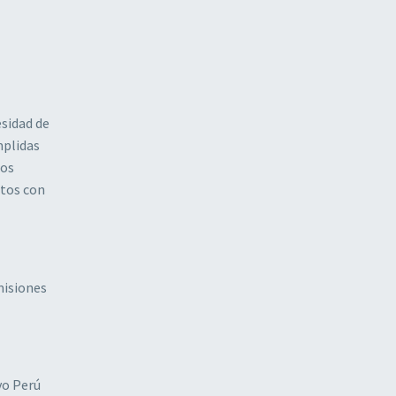
sidad de
mplidas
dos
tos con
misiones
vo Perú