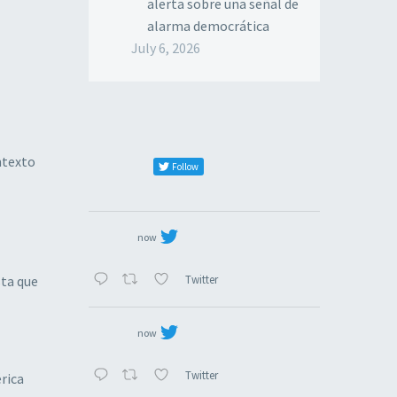
alerta sobre una señal de
alarma democrática
July 6, 2026
ntexto
Follow
now
Twitter
sta que
now
Twitter
rica