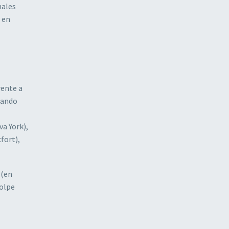
nales
 en
rente a
rando
a York),
fort),
 (en
golpe