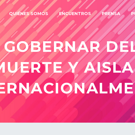
QUIÉNES SOMOS
ENCUENTROS
PRENSA
P
 GOBERNAR DE
MUERTE Y AISL
TERNACIONALME