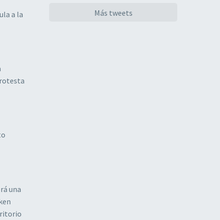
Más tweets
la a la
a
protesta
to
erá una
nken
ritorio