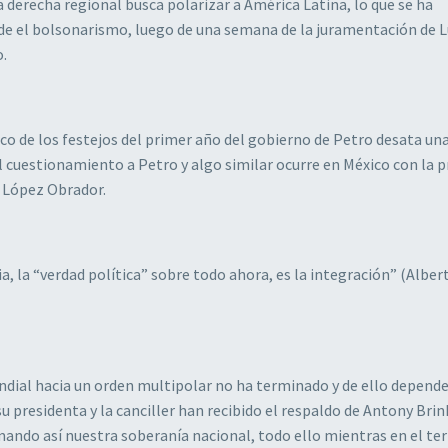
la derecha regional busca polarizar a América Latina, lo que se ha
de el bolsonarismo, luego de una semana de la juramentación de Lu
o.
o de los festejos del primer año del gobierno de Petro desata un
cuestionamiento a Petro y algo similar ocurre en México con la 
 López Obrador.
ia, la “verdad política” sobre todo ahora, es la integración” (Alber
ndial hacia un orden multipolar no ha terminado y de ello depend
su presidenta y la canciller han recibido el respaldo de Antony Bri
ndo así nuestra soberanía nacional, todo ello mientras en el ter