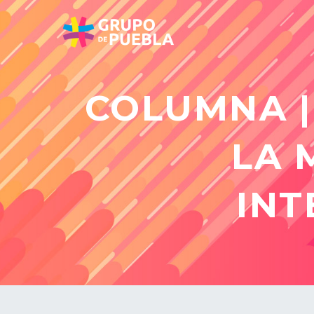
COLUMNA |
LA 
IN