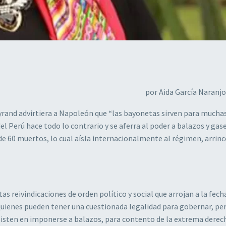
por Aida García Naranj
yrand advirtiera a Napoleón que “las bayonetas sirven para muchas
el Perú hace todo lo contrario y se aferra al poder a balazos y gas
e 60 muertos, lo cual aísla internacionalmente al régimen, arrin
as reivindicaciones de orden político y social que arrojan a la fech
 quienes pueden tener una cuestionada legalidad para gobernar, pe
sisten en imponerse a balazos, para contento de la extrema derec