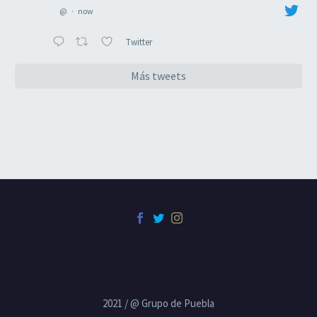
@
·
now
Twitter
Más tweets
2021 / @ Grupo de Puebla